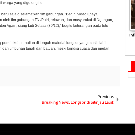
it warga yang digotong itu.
u baru saja diselamatkan tim gabungan. "Begini video upaya
n oleh tim gabungan TNI/Polri, relawan, dan masyarakat di Ngungun,
n Agam, siang tadi Selasa (30/12)," begitu keterangan pada foto
In
enuh kehati-hatian di tengah material longsor yang masih labil.
dari timbunan tanah dan batuan, meski kondisi cuaca dan medan
Previous
Breaking News, Longsor di Sitinjau Lauik