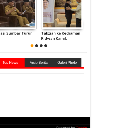
flasi Sumbar Turun
Takziah ke Kediaman
JCH Kloter Pertama
Ridwan Kamil,
Embarkasi Padang
Gubernur Mahyeldi
Terbang ke Tanah
Doakan Eril Syahid
Suci
Top News
Arsip Berita
Galeri Photo