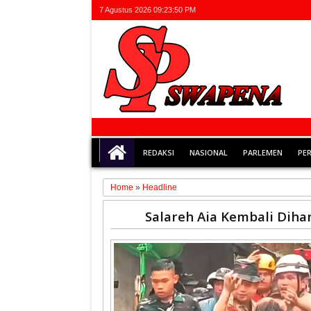
7 Agustus 2026
09:23:51 PM
REDAKSI
NASIONAL
PARLEMEN
PE
Home
»
Headline
30
Salareh Aia Kembali Dih
Dec
2025