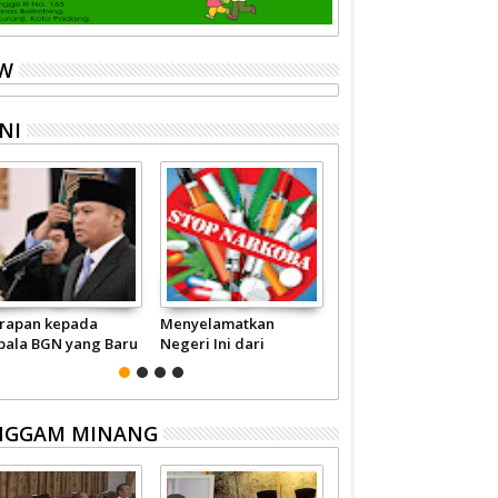
EW
NI
rapan kepada
Menyelamatkan
Pariwisata Sumbar
pala BGN yang Baru
Negeri Ini dari
Perlu Satu Visi
Narkoba
Pemerintah -
Masyarakat
NGGAM MINANG