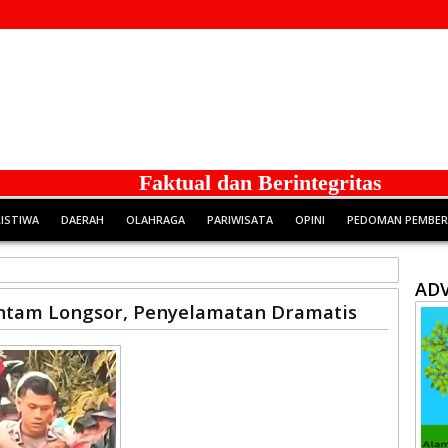
Faktual dan Berintegritas
RISTIWA
DAERAH
OLAHRAGA
PARIWISATA
OPINI
PEDOMAN PEMBERI
ADV
antam Longsor, Penyelamatan Dramatis