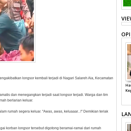
VI
OPI
engakibatkan longsor kembali terjadi di Nagari Salareh Aia, Kecamatan
Ha
Ke
amatis dan menegangkan terjadi saat longsor terjadi. Warga dan tim
ah berlarian keluar.
lam rumah segera keluar. "Awas, awas, keluaaar...!" Demikian teriak
LA
bagai korban longsor tersebut digotong beramai-ramai dari rumah