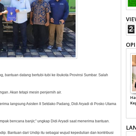
VI
2
OPI
, bantuan datang bertubi-tubi ke ibukota Provinsi Sumbar. Salah
gan. Akan tetapi mesin penjernih air.
Ha
Ke
erima langsung Asisten II Setdako Padang, Didi Aryadi di Posko Utama
ampak bencana banjir," ungkap Didi Aryadi saat menerima bantuan.
LA
dip. Bantuan dari Undip itu sebagai wujud kepedulian dan kontribusi