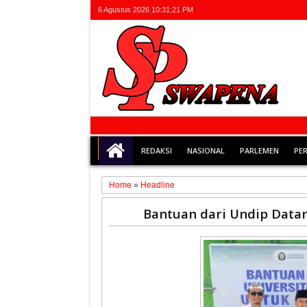
6 Agustus 2026
10:31:22 PM
REDAKSI
NASIONAL
PARLEMEN
PE
Home
»
Headline
21
Bantuan dari Undip Datan
Dec
2025