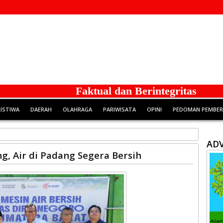
Faktual dan Berintegritas
RISTIWA
DAERAH
OLAHRAGA
PARIWISATA
OPINI
PEDOMAN PEMBERI
ADV
g, Air di Padang Segera Bersih