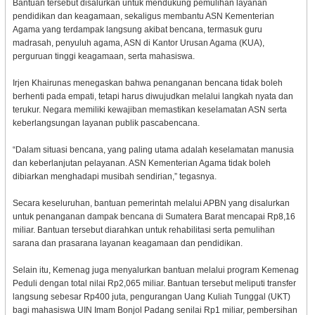
Bantuan tersebut disalurkan untuk mendukung pemulihan layanan
pendidikan dan keagamaan, sekaligus membantu ASN Kementerian
Agama yang terdampak langsung akibat bencana, termasuk guru
madrasah, penyuluh agama, ASN di Kantor Urusan Agama (KUA),
perguruan tinggi keagamaan, serta mahasiswa.
Irjen Khairunas menegaskan bahwa penanganan bencana tidak boleh
berhenti pada empati, tetapi harus diwujudkan melalui langkah nyata dan
terukur. Negara memiliki kewajiban memastikan keselamatan ASN serta
keberlangsungan layanan publik pascabencana.
“Dalam situasi bencana, yang paling utama adalah keselamatan manusia
dan keberlanjutan pelayanan. ASN Kementerian Agama tidak boleh
dibiarkan menghadapi musibah sendirian,” tegasnya.
Secara keseluruhan, bantuan pemerintah melalui APBN yang disalurkan
untuk penanganan dampak bencana di Sumatera Barat mencapai Rp8,16
miliar. Bantuan tersebut diarahkan untuk rehabilitasi serta pemulihan
sarana dan prasarana layanan keagamaan dan pendidikan.
Selain itu, Kemenag juga menyalurkan bantuan melalui program Kemenag
Peduli dengan total nilai Rp2,065 miliar. Bantuan tersebut meliputi transfer
langsung sebesar Rp400 juta, pengurangan Uang Kuliah Tunggal (UKT)
bagi mahasiswa UIN Imam Bonjol Padang senilai Rp1 miliar, pembersihan