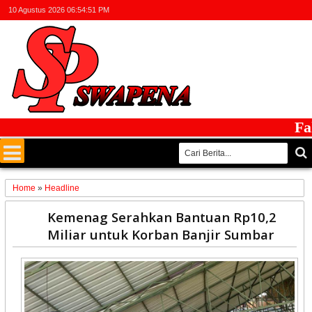
10 Agustus 2026
06:54:52 PM
Faktua
Home
»
Headline
31
Kemenag Serahkan Bantuan Rp10,2
Dec
Miliar untuk Korban Banjir Sumbar
2025