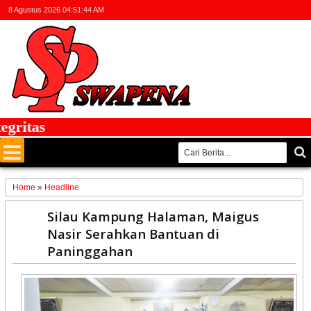
8 Agustus 2026
04:51:44 AM
itas
Home
»
Headline
30
Silau Kampung Halaman, Maigus
Dec
Nasir Serahkan Bantuan di
2025
Paninggahan