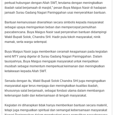
perkuat hubungan dengan Allah SWT, terutama dengan meningkatkan
ibadah salat berjamaah di masjid,” pesan Buya Maigus Nasir di hadapan
jamaah Surau Gadang Nagari Paninggahan usai menyerahkan bantuan.
Bantuan kemanusiaan diserahkan secara simbolis kepada masyarakat
sebagai upaya meringankan beban dan mempercepat pemulihan
pascabencana. Buya Maigus Nasir saat penyerahan bantuan didampingi
Wakil Bupati Solok, Chandra SHI. Hadir pula tokoh masyarakat, ninik
mamak, serta warga setempat.
Buya Maigus Nasir juga memberikan ceramah keagamaan pada kegiatan
wirid MTY yang digelar di Surau Gadang Nagari Paninggahan. Dalam
tausiyahnya, Buya Maigus mengajak masyarakat untuk menjadikan
musibah sebagai momentum memperkuat keimanan dan meningkatkan
ketakwaan kepada Allah SWT.
Senada dengan itu, Wakil Bupati Solok Chandra SHI juga mengingatkan
masyarakat agar terus menjaga dan meningkatkan kualitas ibadah,
khususnya salat berjamaah, sebagai fondasi utama dalam membangun
ketenangan batin dan kebersamaan di tengah masyarakat.
Kegiatan ini diharapkan tidak hanya memberikan bantuan secara materiil,
tetapi juga menguatkan spiritual dan semangat kebersamaan masyarakat
Nagari Paninggahan dalam menghadapi masa pemulihan pascabencana.