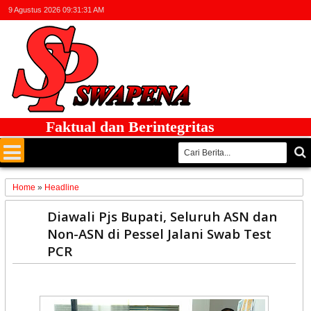
9 Agustus 2026
09:31:31 AM
Faktual dan Berintegritas
Home
»
Headline
17
Diawali Pjs Bupati, Seluruh ASN dan
Nov
Non-ASN di Pessel Jalani Swab Test
2020
PCR