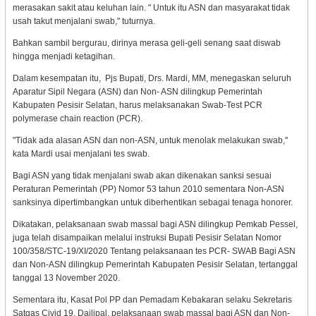
merasakan sakit atau keluhan lain. " Untuk itu ASN dan masyarakat tidak
usah takut menjalani swab," tuturnya.
Bahkan sambil bergurau, dirinya merasa geli-geli senang saat diswab
hingga menjadi ketagihan.
Dalam kesempatan itu, Pjs Bupati, Drs. Mardi, MM, menegaskan seluruh
Aparatur Sipil Negara (ASN) dan Non- ASN dilingkup Pemerintah
Kabupaten Pesisir Selatan, harus melaksanakan Swab-Test PCR
polymerase chain reaction (PCR).
"Tidak ada alasan ASN dan non-ASN, untuk menolak melakukan swab,"
kata Mardi usai menjalani tes swab.
Bagi ASN yang tidak menjalani swab akan dikenakan sanksi sesuai
Peraturan Pemerintah (PP) Nomor 53 tahun 2010 sementara Non-ASN
sanksinya dipertimbangkan untuk diberhentikan sebagai tenaga honorer.
Dikatakan, pelaksanaan swab massal bagi ASN dilingkup Pemkab Pessel,
juga telah disampaikan melalui instruksi Bupati Pesisir Selatan Nomor
100/358/STC-19/XI/2020 Tentang pelaksanaan tes PCR- SWAB Bagi ASN
dan Non-ASN dilingkup Pemerintah Kabupaten Pesisir Selatan, tertanggal
tanggal 13 November 2020.
Sementara itu, Kasat Pol PP dan Pemadam Kebakaran selaku Sekretaris
Satgas Civid 19, Dailipal, pelaksanaan swab massal bagi ASN dan Non-