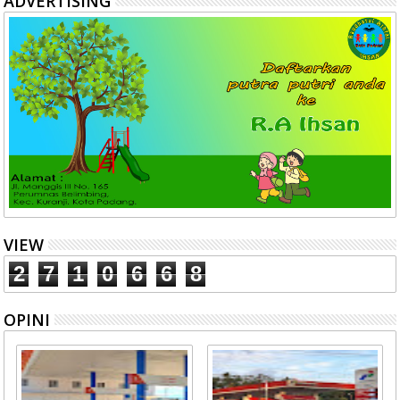
ADVERTISING
VIEW
2
7
1
0
6
6
8
OPINI