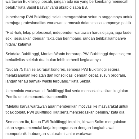
wartawan Bukittinggi pecah, jangan ada isu yang berkembang memecah
belah," kata Basril Basyar yang akrab disapa BB.
Ia berharap PWI Bukittinggi selalu mengarahkan seluruh anggotanya untuk
menjaga profesionalitas wartawan termasuk dalam masa kampanye politik.
"Hati-hati, tetap profesional, independen wartawan harus dijaga, jaga kode
etik , sesuaikan dengan fakta dan berimbang, jangan terlibat kampanye
hitam," katanya.
Sekdako Bukittinggi, Martias Wanto berharap PWI Bukittinggi dapat segera
berkativitas setelah dua bulan lebih terhenti kegiatannya.
"Sudah 75 hari sejak rapat kongres, semoga PWI Bukittinggi segera
melaksanakan kegiatan dan konsolidasi dengan cepat, susun program,
jangan terlau banyak waktu terbuang," kata Sekda.
Ia meminta wartawan di Bukittinggi ikut serta mensosialisasikan kegiatan
Pemilu untuk mencerdaskan pemilih.
"Melalui karya wartawan agar memberikan motivasi ke masyarakat untuk
tidak golput, PWI Bukittinggi ikut serta mencerdaskan pemilih," kata dia.
Sementara itu, Ketua PWI Bukittinggi terpilih, Ikhwan Salim mengatakan
akan segera memulai kerja kepengurusan dengan langkah awal
memperbaiki hubungan silaturahmi antar wartawan.