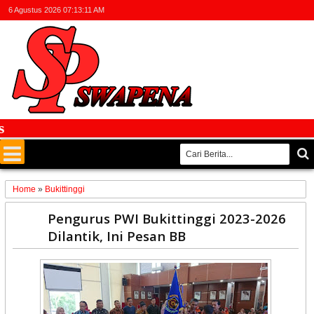
6 Agustus 2026
07:13:11 AM
Fa
Home
»
Bukittinggi
31
Pengurus PWI Bukittinggi 2023-2026
May
Dilantik, Ini Pesan BB
2023