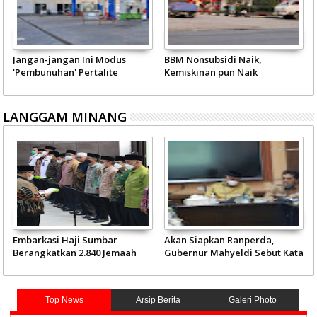
Jangan-jangan Ini Modus
BBM Nonsubsidi Naik,
'Pembunuhan' Pertalite
Kemiskinan pun Naik
LANGGAM MINANG
Embarkasi Haji Sumbar
Akan Siapkan Ranperda,
Berangkatkan 2.840 Jemaah
Gubernur Mahyeldi Sebut Kata
Mulai 4 Juni
Kunci Soal Gambir
Top News
Arsip Berita
Galeri Photo