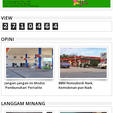
VIEW
2
7
1
0
4
6
4
OPINI
Jangan-jangan Ini Modus
BBM Nonsubsidi Naik,
'Pembunuhan' Pertalite
Kemiskinan pun Naik
LANGGAM MINANG