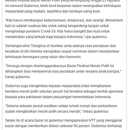
Melalui Festival Bazar Merah Putih yang berlangsung hingga 21 Agustus
ini menurut Gubernur, telah turut berperan dalam mewujudkan kehidupan
masyarakat yang madani, sejahtera dan berdaya saing kuat.
"Kita harus membangun kebersamaan, kolaborasi, dan sinergi. Momentum
kali ini adalah saatnya kita untuk saling bergandeng tangan untuk
menghadapi pandemi Covid-19. Kita harus bangkit dan kuat untuk
memberikan yang terbaik bagi bangsa Indonesia," ujar gubernur.
Semangat etnis Tionghoa di Sumbar serta adanya rasa persatuan dan
kesatuan di diri mereka merupakan wujud cerminan dalam menjalankan
kehidupan bernegara yang rukun dan harmonis.
"Semoga dengan diselenggarakannya Bazar Festival Merah Putih ini
diharapkan bisa mempererat rasa persatuan antar sesama anak bangsa,"
harap gubernur.
Gubernur juga mengimbau kepada masyarakat untuk mengibarkan
bendera merah putih sebulan penuh hal tersebut sebagai bentuk apresiasi
kepada para pahlawan dalam perjuangan kemerdekaan Indonesia.
"Selama sebulan penuh pastikan setiap rumah-rumah dan perkantoran
sudah mengibarkan merah putih secara meriah," imbau gubernur.
Selain itu di acara bazar ini gubernur mengapresiasi HTT yang menggelar
bazar dengan memberikan diskon sebesar 50 persen. Gubernur berharap