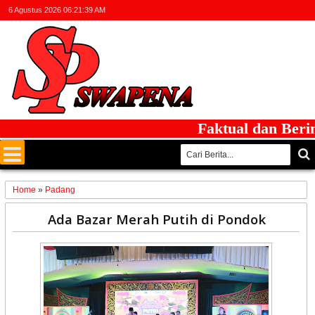
6 Agustus 2026
06:21:39 AM
Faktual dan Berinteg
Home
»
Padang
14
Ada Bazar Merah Putih di Pondok
Aug
2022