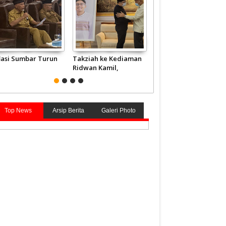
flasi Sumbar Turun
Takziah ke Kediaman
JCH Kloter Pertama
Ridwan Kamil,
Embarkasi Padang
Gubernur Mahyeldi
Terbang ke Tanah
Doakan Eril Syahid
Suci
Top News
Arsip Berita
Galeri Photo