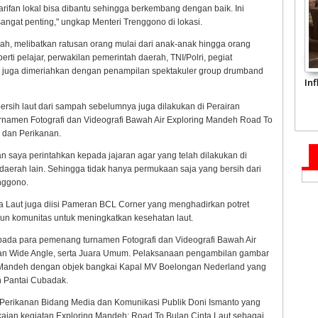
rifan lokal bisa dibantu sehingga berkembang dengan baik. Ini
ngat penting," ungkap Menteri Trenggono di lokasi.
mpah, melibatkan ratusan orang mulai dari anak-anak hingga orang
rti pelajar, perwakilan pemerintah daerah, TNI/Polri, pegiat
ni juga dimeriahkan dengan penampilan spektakuler group drumband
In
rsih laut dari sampah sebelumnya juga dilakukan di Perairan
urnamen Fotografi dan Videografi Bawah Air Exploring Mandeh Road To
n dan Perikanan.
n saya perintahkan kepada jajaran agar yang telah dilakukan di
daerah lain. Sehingga tidak hanya permukaan saja yang bersih dari
enggono.
 Laut juga diisi Pameran BCL Corner yang menghadirkan potret
n komunitas untuk meningkatkan kesehatan laut.
a para pemenang turnamen Fotografi dan Videografi Bawah Air
o, dan Wide Angle, serta Juara Umum. Pelaksanaan pengambilan gambar
n Mandeh dengan objek bangkai Kapal MV Boelongan Nederland yang
ran Pantai Cubadak.
n Perikanan Bidang Media dan Komunikasi Publik Doni Ismanto yang
aian kegiatan Exploring Mandeh: Road To Bulan Cinta Laut sebagai