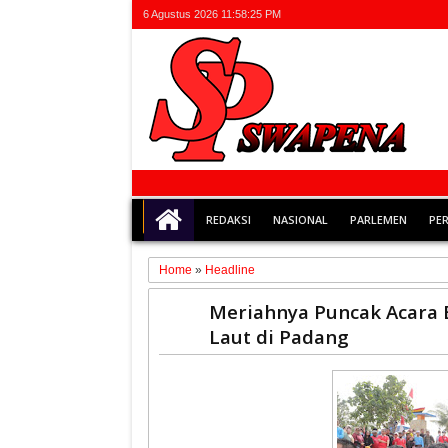
6 Agustus 2026
11:58:25 PM
REDAKSI
NASIONAL
PARLEMEN
PE
Home
»
Headline
21
Meriahnya Puncak Acara E
Aug
Laut di Padang
2022