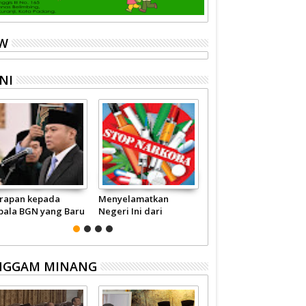
EW
NI
rapan kepada
Menyelamatkan
Pariwisata Sumbar
pala BGN yang Baru
Negeri Ini dari
Perlu Satu Visi
Narkoba
Pemerintah -
Masyarakat
NGGAM MINANG