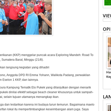
VI
OPI
rikanan (KKP) menggelar puncak acara Exploring Mandeh: Road To
, Sumatera Barat, Minggu (21/8).
kan langsung kegiatan yang dihadiri
Ha
gono, Anggota DPD RI Emma Yohann, Walikota Padang, perwakilan
Ke
n Eselon 1 KKP, dan lainnya.
ura Kampung Tematik Elo Pukek yang dilanjutkan dengan menarik
pukek dinilai efektif sebagai beach cleaner khususnya untuk sampah-
LA
tai, selain tujuan utamanya menangkap ikan.
jaga dan lestarikan karena ini budaya turun temurun. Bagaimana maelo
arifan lokal itu mempertimbangkan keseimbangan alam juga. Saya