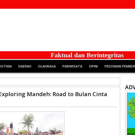
Faktual dan Berintegritas
RISTIWA
DAERAH
OLAHRAGA
PARIWISATA
OPINI
PEDOMAN PEMBERI
ADV
xploring Mandeh: Road to Bulan Cinta