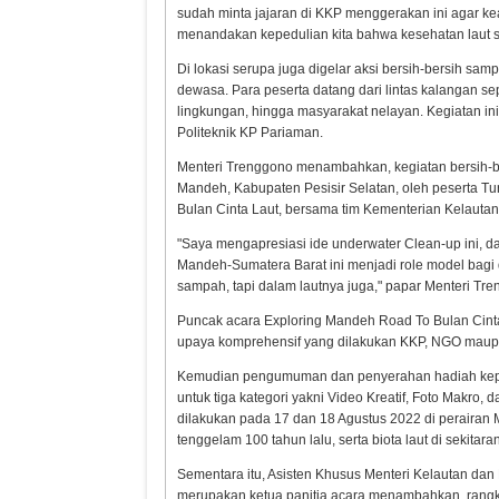
sudah minta jajaran di KKP menggerakan ini agar kea
menandakan kepedulian kita bahwa kesehatan laut sa
Di lokasi serupa juga digelar aksi bersih-bersih sa
dewasa. Para peserta datang dari lintas kalangan sepe
lingkungan, hingga masyarakat nelayan. Kegiatan i
Politeknik KP Pariaman.
Menteri Trenggono menambahkan, kegiatan bersih-be
Mandeh, Kabupaten Pesisir Selatan, oleh peserta T
Bulan Cinta Laut, bersama tim Kementerian Kelauta
"Saya mengapresiasi ide underwater Clean-up ini, da
Mandeh-Sumatera Barat ini menjadi role model bagi 
sampah, tapi dalam lautnya juga," papar Menteri Tr
Puncak acara Exploring Mandeh Road To Bulan Cinta
upaya komprehensif yang dilakukan KKP, NGO maupu
Kemudian pengumuman dan penyerahan hadiah kepad
untuk tiga kategori yakni Video Kreatif, Foto Makr
dilakukan pada 17 dan 18 Agustus 2022 di peraira
tenggelam 100 tahun lalu, serta biota laut di sekita
Sementara itu, Asisten Khusus Menteri Kelautan da
merupakan ketua panitia acara menambahkan, rangk