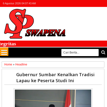
6 Agustus 2026
04:07:44 AM
itas
Home
»
Headline
25
Gubernur Sumbar Kenalkan Tradisi
Aug
Lapau ke Peserta Studi Ini
2022