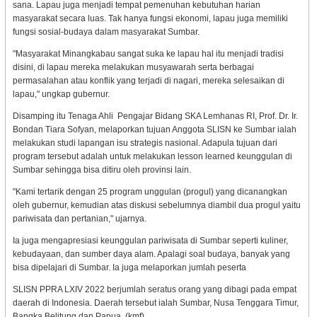
sana. Lapau juga menjadi tempat pemenuhan kebutuhan harian
masyarakat secara luas. Tak hanya fungsi ekonomi, lapau juga memiliki
fungsi sosial-budaya dalam masyarakat Sumbar.
"Masyarakat Minangkabau sangat suka ke lapau hal itu menjadi tradisi
disini, di lapau mereka melakukan musyawarah serta berbagai
permasalahan atau konflik yang terjadi di nagari, mereka selesaikan di
lapau," ungkap gubernur.
Disamping itu Tenaga Ahli Pengajar Bidang SKA Lemhanas RI, Prof. Dr. Ir.
Bondan Tiara Sofyan, melaporkan tujuan Anggota SLISN ke Sumbar ialah
melakukan studi lapangan isu strategis nasional. Adapula tujuan dari
program tersebut adalah untuk melakukan lesson learned keunggulan di
Sumbar sehingga bisa ditiru oleh provinsi lain.
"Kami tertarik dengan 25 program unggulan (progul) yang dicanangkan
oleh gubernur, kemudian atas diskusi sebelumnya diambil dua progul yaitu
pariwisata dan pertanian," ujarnya.
Ia juga mengapresiasi keunggulan pariwisata di Sumbar seperti kuliner,
kebudayaan, dan sumber daya alam. Apalagi soal budaya, banyak yang
bisa dipelajari di Sumbar. Ia juga melaporkan jumlah peserta
SLISN PPRA LXIV 2022 berjumlah seratus orang yang dibagi pada empat
daerah di Indonesia. Daerah tersebut ialah Sumbar, Nusa Tenggara Timur,
Bangka Belitung dan Papua. (kmf)