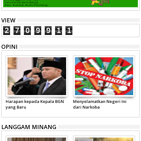
VIEW
2
7
0
9
9
1
1
OPINI
Harapan kepada Kepala BGN
Menyelamatkan Negeri Ini
yang Baru
dari Narkoba
LANGGAM MINANG