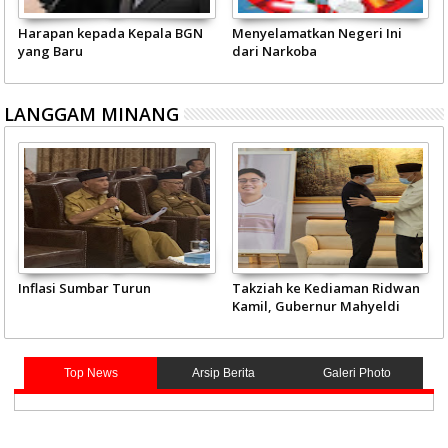
Harapan kepada Kepala BGN
Menyelamatkan Negeri Ini
yang Baru
dari Narkoba
LANGGAM MINANG
Inflasi Sumbar Turun
Takziah ke Kediaman Ridwan
Kamil, Gubernur Mahyeldi
Doakan Eril Syahid
Top News
Arsip Berita
Galeri Photo