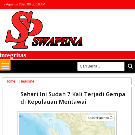
9 Agustus 2026
08:58:18 AM
gritas
Home
»
Headline
29
Sehari Ini Sudah 7 Kali Terjadi Gempa
Aug
di Kepulauan Mentawai
2022