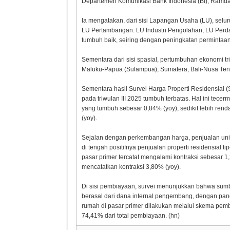
Departemen Komunikasi Bank Indonesia (BI), Ramda
Ia mengatakan, dari sisi Lapangan Usaha (LU), seluru
LU Pertambangan. LU Industri Pengolahan, LU Perda
tumbuh baik, seiring dengan peningkatan permintaan
Sementara dari sisi spasial, pertumbuhan ekonomi triwu
Maluku-Papua (Sulampua), Sumatera, Bali-Nusa Teng
Sementara hasil Survei Harga Properti Residensial (
pada triwulan III 2025 tumbuh terbatas. Hal ini tecer
yang tumbuh sebesar 0,84% (yoy), sedikit lebih ren
(yoy).
Sejalan dengan perkembangan harga, penjualan unit 
di tengah positifnya penjualan properti residensial ti
pasar primer tercatat mengalami kontraksi sebesar 
mencatatkan kontraksi 3,80% (yoy).
Di sisi pembiayaan, survei menunjukkan bahwa sum
berasal dari dana internal pengembang, dengan pan
rumah di pasar primer dilakukan melalui skema pe
74,41% dari total pembiayaan. (hn)