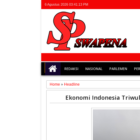
6 Agustus 2026
03:41:14 PM
REDAKSI
NASIONAL
PARLEMEN
PE
Home
»
Headline
06
Ekonomi Indonesia Triwu
Nov
2025