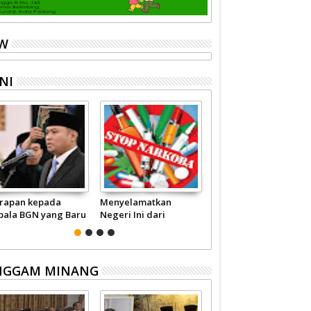
EW
NI
rapan kepada
Menyelamatkan
Pariwisata Sumbar
pala BGN yang Baru
Negeri Ini dari
Perlu Satu Visi
Narkoba
Pemerintah -
Masyarakat
NGGAM MINANG