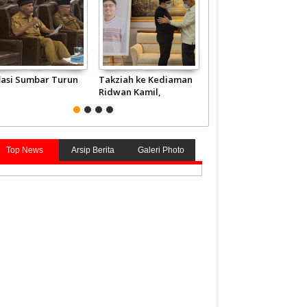
flasi Sumbar Turun
Takziah ke Kediaman
JCH Kloter Pertama
Ridwan Kamil,
Embarkasi Padang
Gubernur Mahyeldi
Terbang ke Tanah
Doakan Eril Syahid
Suci
Top News
Arsip Berita
Galeri Photo