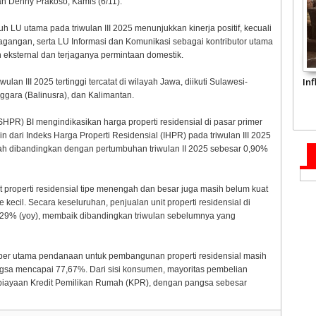
n Denny Prakoso, Kamis (6/11).
h LU utama pada triwulan III 2025 menunjukkan kinerja positif, kecuali
gangan, serta LU Informasi dan Komunikasi sebagai kontributor utama
 eksternal dan terjaganya permintaan domestik.
In
lan III 2025 tertinggi tercatat di wilayah Jawa, diikuti Sulawesi-
gara (Balinusra), dan Kalimantan.
SHPR) BI mengindikasikan harga properti residensial di pasar primer
min dari Indeks Harga Properti Residensial (IHPR) pada triwulan III 2025
dah dibandingkan dengan pertumbuhan triwulan II 2025 sebesar 0,90%
properti residensial tipe menengah dan besar juga masih belum kuat
pe kecil. Secara keseluruhan, penjualan unit properti residensial di
1,29% (yoy), membaik dibandingkan triwulan sebelumnya yang
ber utama pendanaan untuk pembangunan properti residensial masih
gsa mencapai 77,67%. Dari sisi konsumen, mayoritas pembelian
mbiayaan Kredit Pemilikan Rumah (KPR), dengan pangsa sebesar