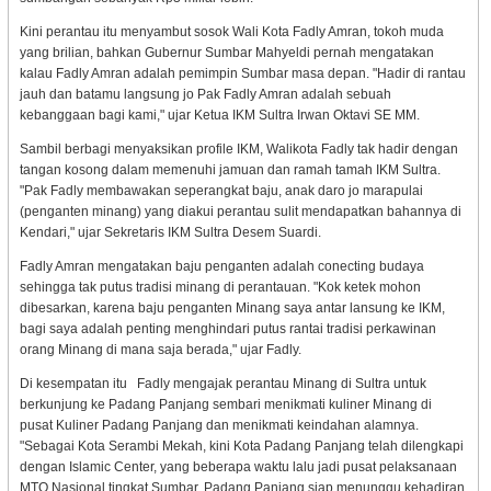
Kini perantau itu menyambut sosok Wali Kota Fadly Amran, tokoh muda
yang brilian, bahkan Gubernur Sumbar Mahyeldi pernah mengatakan
kalau Fadly Amran adalah pemimpin Sumbar masa depan. "Hadir di rantau
jauh dan batamu langsung jo Pak Fadly Amran adalah sebuah
kebanggaan bagi kami," ujar Ketua IKM Sultra Irwan Oktavi SE MM.
Sambil berbagi menyaksikan profile IKM, Walikota Fadly tak hadir dengan
tangan kosong dalam memenuhi jamuan dan ramah tamah IKM Sultra.
"Pak Fadly membawakan seperangkat baju, anak daro jo marapulai
(penganten minang) yang diakui perantau sulit mendapatkan bahannya di
Kendari," ujar Sekretaris IKM Sultra Desem Suardi.
Fadly Amran mengatakan baju penganten adalah conecting budaya
sehingga tak putus tradisi minang di perantauan. "Kok ketek mohon
dibesarkan, karena baju penganten Minang saya antar lansung ke IKM,
bagi saya adalah penting menghindari putus rantai tradisi perkawinan
orang Minang di mana saja berada," ujar Fadly.
Di kesempatan itu Fadly mengajak perantau Minang di Sultra untuk
berkunjung ke Padang Panjang sembari menikmati kuliner Minang di
pusat Kuliner Padang Panjang dan menikmati keindahan alamnya.
"Sebagai Kota Serambi Mekah, kini Kota Padang Panjang telah dilengkapi
dengan Islamic Center, yang beberapa waktu lalu jadi pusat pelaksanaan
MTQ Nasional tingkat Sumbar. Padang Panjang siap menunggu kehadiran