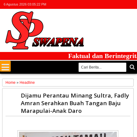
6 Agustus 2026
03:05:22 PM
Faktual dan Berintegritas
Home
»
Headline
08
Dijamu Perantau Minang Sultra, Fadly
Feb
Amran Serahkan Buah Tangan Baju
2022
Marapulai-Anak Daro