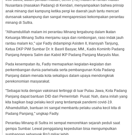
Nusantara (masakan Padang) di Kendari, menyampaikan bahwa prinsip
anak minang dari kampung ketika pergi ke daerah jauh tantu mencari
dunsanak sakampung dan sangat mengapresiasi kekompakan perantau
minang di Sultra.
"Allhamdulillah malam ini perantau Minang tergabung dalam Ikatan
Keluarga Minang Sultra menjamu saya dan rombongan, raso indak jauh
rantau malam ko," ujar Fadly didampingi Asisten II, Iriansyah Tanjung,
Ketua DKP PWI Sumbar Dr. Ir. Basril Basyar, MM., Kadis Kominfo Padang
Panjang Ampera Salim dan Kabid IKP Padang Panjang Maryulis Max.
Pada kesempatan itu, Fadly memaparkan kegiatan-kegiatan dan
perkembangan dunia pariwisata serta pembangunan Kota Padang
Panjang dalam menata kota sekaligus dalam upaya mendongkrak
perekonomian masyarakat.
"Sebagai kota dengan vaksinasi tertinggi di luar Pulau Jawa, Kota Padang
Panjang dapat bantuan DID dari Pemerintah Pusat. Nah, dana inilah yang
kita bagikan bagi pelaku kecil yang terdampak pandemi covid-19.
Alhamdulillah, bantuan ini sangat membantu pelaku usaha kecil kita di
Padang Panjang," ungkap Fadly.
Perantau Minang di Sultra ini sempat menorehkan sejarah peduli saat
gempa Sumbar. Lewat penggalang kepedulian bisa mengumpulkan
sumbangan sebanyak Rp3 miliar lebih.