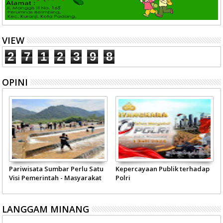
VIEW
2
7
1
2
3
9
8
OPINI
Pariwisata Sumbar Perlu Satu
Kepercayaan Publik terhadap
Visi Pemerintah - Masyarakat
Polri
LANGGAM MINANG