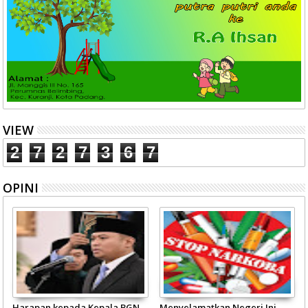
VIEW
2
7
2
7
3
6
7
OPINI
Harapan kepada Kepala BGN
Menyelamatkan Negeri Ini