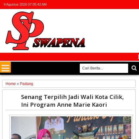
9 Agustus 2026
07:05:42 AM
Fakt
Home
»
Padang
03
Senang Terpilih Jadi Wali Kota Cilik,
Aug
Ini Program Anne Marie Kaori
2025