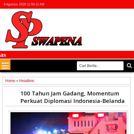
9 Agustus 2026
11:50:12 AM
Fa
Home
»
Headline
22
100 Tahun Jam Gadang, Momentum
Jun
Perkuat Diplomasi Indonesia-Belanda
2026