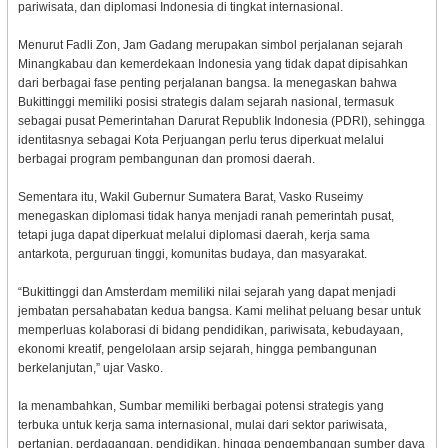
pariwisata, dan diplomasi Indonesia di tingkat internasional.
Menurut Fadli Zon, Jam Gadang merupakan simbol perjalanan sejarah
Minangkabau dan kemerdekaan Indonesia yang tidak dapat dipisahkan
dari berbagai fase penting perjalanan bangsa. Ia menegaskan bahwa
Bukittinggi memiliki posisi strategis dalam sejarah nasional, termasuk
sebagai pusat Pemerintahan Darurat Republik Indonesia (PDRI), sehingga
identitasnya sebagai Kota Perjuangan perlu terus diperkuat melalui
berbagai program pembangunan dan promosi daerah.
Sementara itu, Wakil Gubernur Sumatera Barat, Vasko Ruseimy
menegaskan diplomasi tidak hanya menjadi ranah pemerintah pusat,
tetapi juga dapat diperkuat melalui diplomasi daerah, kerja sama
antarkota, perguruan tinggi, komunitas budaya, dan masyarakat.
“Bukittinggi dan Amsterdam memiliki nilai sejarah yang dapat menjadi
jembatan persahabatan kedua bangsa. Kami melihat peluang besar untuk
memperluas kolaborasi di bidang pendidikan, pariwisata, kebudayaan,
ekonomi kreatif, pengelolaan arsip sejarah, hingga pembangunan
berkelanjutan,” ujar Vasko.
Ia menambahkan, Sumbar memiliki berbagai potensi strategis yang
terbuka untuk kerja sama internasional, mulai dari sektor pariwisata,
pertanian, perdagangan, pendidikan, hingga pengembangan sumber daya