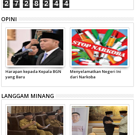
2
7
2
8
2
4
4
OPINI
Harapan kepada Kepala BGN
Menyelamatkan Negeri Ini
yang Baru
dari Narkoba
LANGGAM MINANG