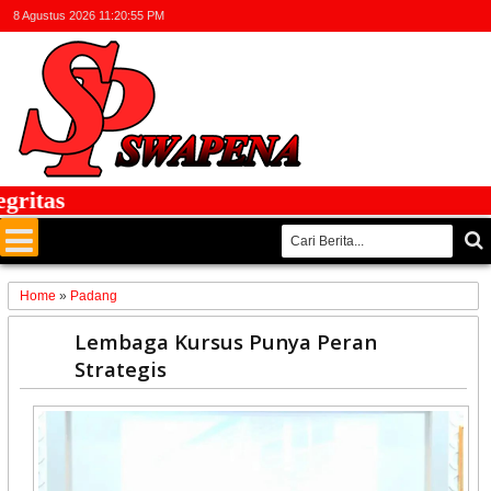
8 Agustus 2026
11:20:56 PM
itas
Home
»
Padang
20
Lembaga Kursus Punya Peran
Jun
Strategis
2026