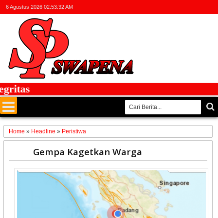
6 Agustus 2026
02:53:33 AM
itas
Home
»
Headline
»
Peristiwa
08
Gempa Kagetkan Warga
Jun
2026