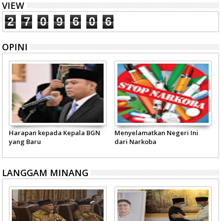
VIEW
2
7
0
9
6
0
6
OPINI
Harapan kepada Kepala BGN
Menyelamatkan Negeri Ini
yang Baru
dari Narkoba
LANGGAM MINANG