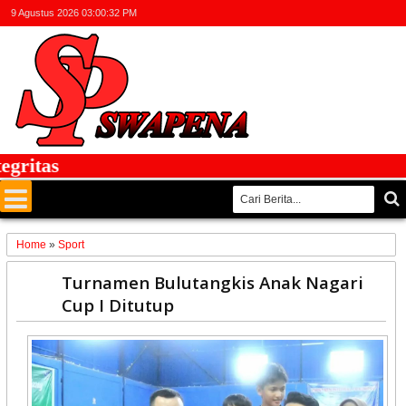
9 Agustus 2026
03:00:32 PM
itas
Home
»
Sport
16
Turnamen Bulutangkis Anak Nagari
Jun
Cup I Ditutup
2026