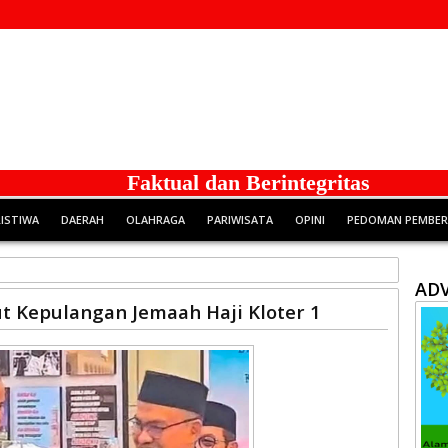
Faktual dan Berintegritas
RISTIWA
DAERAH
OLAHRAGA
PARIWISATA
OPINI
PEDOMAN PEMBERI
ADV
 Kepulangan Jemaah Haji Kloter 1