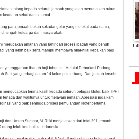
lamat datang kepada seluruh jemaah yang telah menunaikan rukun
m keadaan sehat dan selamat.
andang para jemaah bukan sekadar gelar yang melekat pada nama,
di tengah keluarga dan masyarakat.
 ini merupakan amanah yang lahir dari proses ibadah yang penuh
In
i yang lebih baik serta mampu membawa nilai-nilai kebaikan bagi
enyelenggaraan ibadah haji tahun ini. Melalui Debarkasi Padang,
h Suci yang terbagi dalam 14 kelompok terbang. Dari jumlah tersebut,
i mengucapkan terima kasih kepada seluruh petugas kloter, baik TPHI,
 tenaga dan waktunya untuk melayani jemaah. Apresiasi juga kami
dinasi yang baik sehingga proses pemulangan kloter pertama
ji dan Umrah Sumbar, M. Rifki menjelaskan dari total 391 jemaah
 orang telah kembali ke Indonesia.
lani perawatan di rumah sakit di Arab Saudi sehingga belum dapat