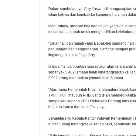
Dalam sambutannya, Arry Yuswandi mengucapkan se
Islam kelima dan kembali ke kampung halaman dala
Menurutnya, predikat haji dan hajjah yang kini dis
melainkan amanah untuk menghadirkan keteladanan 
“Gelar haji dan hajjah yang Bapak-Ibu sandang hari
perjuangan dan pengorbanan. Semoga menjadi pribad
lingkungan sekitar,” ujar Arry.
Ia juga menyampaikan rasa syukur atas kelancaran p
sebanyak 5.402 jemaah telah diberangkatkan ke Tana
3.992 orang merupakan jemaah asal Sumbar.
“Atas nama Pemerintah Provinsi Sumatera Barat, kam
TPIHI, TKHI maupun PHD, yang telah mendedikasikan
sampaikan kepada PPIH Debarkasi Padang atas koor
berjalan lancar dan tertib,” katanya.
Sementara itu Kepala Kantor Wilayah Kementerian Ha
Kloter 1 yang berangkat ke Tanah Suci, sebanyak 390
“Satu jemaah atas nama Busnar Jamaran masih menja