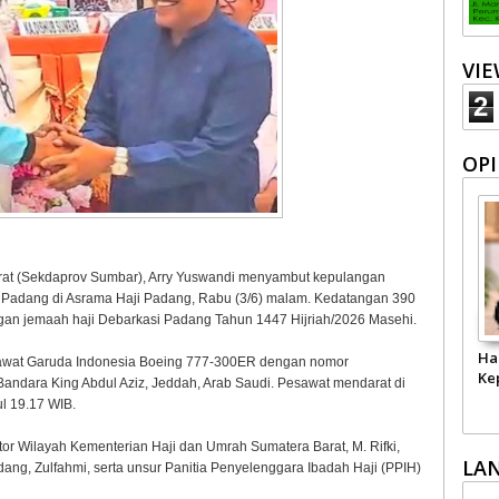
VI
2
OPI
rat (Sekdaprov Sumbar), Arry Yuswandi menyambut kepulangan
i Padang di Asrama Haji Padang, Rabu (3/6) malam. Kedatangan 390
gan jemaah haji Debarkasi Padang Tahun 1447 Hijriah/2026 Masehi.
Ha
esawat Garuda Indonesia Boeing 777-300ER dengan nomor
Ke
dara King Abdul Aziz, Jeddah, Arab Saudi. Pesawat mendarat di
l 19.17 WIB.
or Wilayah Kementerian Haji dan Umrah Sumatera Barat, M. Rifki,
LA
ng, Zulfahmi, serta unsur Panitia Penyelenggara Ibadah Haji (PPIH)