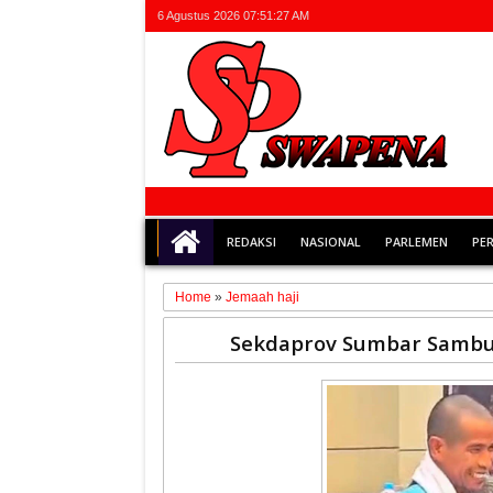
6 Agustus 2026
07:51:28 AM
REDAKSI
NASIONAL
PARLEMEN
PE
Home
»
Jemaah haji
04
Sekdaprov Sumbar Sambut
Jun
2026