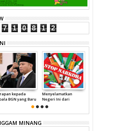
EW
7
1
0
8
1
2
NI
rapan kepada
Menyelamatkan
Pariwisata Sumbar
pala BGN yang Baru
Negeri Ini dari
Perlu Satu Visi
Narkoba
Pemerintah -
Masyarakat
NGGAM MINANG