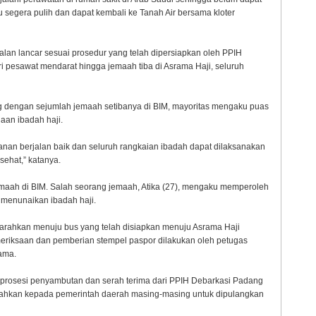
segera pulih dan dapat kembali ke Tanah Air bersama kloter
lan lancar sesuai prosedur yang telah dipersiapkan oleh PPIH
ri pesawat mendarat hingga jemaah tiba di Asrama Haji, seluruh
g dengan sejumlah jemaah setibanya di BIM, mayoritas mengaku puas
aan ibadah haji.
an berjalan baik dan seluruh rangkaian ibadah dapat dilaksanakan
ehat,” katanya.
aah di BIM. Salah seorang jemaah, Atika (27), mengaku memperoleh
menunaikan ibadah haji.
iarahkan menuju bus yang telah disiapkan menuju Asrama Haji
riksaan dan pemberian stempel paspor dilakukan oleh petugas
ama.
 prosesi penyambutan dan serah terima dari PPIH Debarkasi Padang
rahkan kepada pemerintah daerah masing-masing untuk dipulangkan