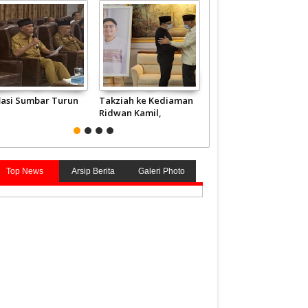
flasi Sumbar Turun
Takziah ke Kediaman
JCH Kloter Pertama
Ridwan Kamil,
Embarkasi Padang
Gubernur Mahyeldi
Terbang ke Tanah
Doakan Eril Syahid
Suci
Top News
Arsip Berita
Galeri Photo