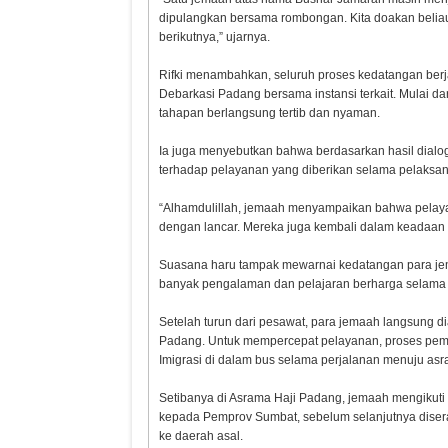
dipulangkan bersama rombongan. Kita doakan beliau 
berikutnya,” ujarnya.
Rifki menambahkan, seluruh proses kedatangan berja
Debarkasi Padang bersama instansi terkait. Mulai da
tahapan berlangsung tertib dan nyaman.
Ia juga menyebutkan bahwa berdasarkan hasil dialo
terhadap pelayanan yang diberikan selama pelaksan
“Alhamdulillah, jemaah menyampaikan bahwa pelayan
dengan lancar. Mereka juga kembali dalam keadaan s
Suasana haru tampak mewarnai kedatangan para jem
banyak pengalaman dan pelajaran berharga selama 
Setelah turun dari pesawat, para jemaah langsung d
Padang. Untuk mempercepat pelayanan, proses peme
Imigrasi di dalam bus selama perjalanan menuju asr
Setibanya di Asrama Haji Padang, jemaah mengikuti
kepada Pemprov Sumbat, sebelum selanjutnya dise
ke daerah asal.