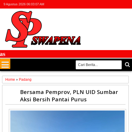
9 Agustus 2026
06:03:08 AM
Fa
Home
»
Padang
09
Bersama Pemprov, PLN UID Sumbar
Jun
Aksi Bersih Pantai Purus
2026