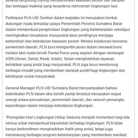
peserta bergotong royong membersihkan kawasan pesisir dari sampah
dan berbagai material yang berpotensi mencemari lingkungan laut.
Partisipasi PLN UID Sumbar dalam kegiatan ini merupakan bentuk
dukungan nyata terhadap upaya Pemerintah Provinsi Sumatera Barat
dalam memperkuat pengelolaan lingkungan yang berkelanjutan sekaligus
meningkatkan kesadaran masyarakat akan pentingnya menjaga
kebersihan dan kelestarian kawasan pesisir. Melalui kolaborasi bersama
pemerintah daerah, PLN turut mengambil peran dalam merawat bumi
melalui aksi nyata bersih Pantai Purus yang sejalan dengan semangat
ASRI (Aman, Sehat, Resik, Indah). Selain menghadirkan layanan
kelistrikan yang andal bagi masyarakat, PLN juga terus mendorong
berbagai inisiatif yang memberikan dampak positif bagi lingkungan dan
kehidupan sosial masyarakat.
General Manager PLN UID Sumatera Barat menyampaikan bahwa
keterlibatan PLN dalam aksi bersih pantai tersebut merupakan wujud
sinergi antara perusahaan, pemerintah daerah, dan seluruh pemangku
kepentingan dalam menjaga kelestarian lingkungan.
“Peringatan Hari Lingkungan Hidup Sedunia menjadi momentum bagi kita
semua untuk memperkuat kepedulian terhadap lingkungan. PLN tidak
hanya berkomitmen menghadirkan listrik yang andal, tetapi juga
mendukung berbagai program keberlanjutan yang memberikan manfaat