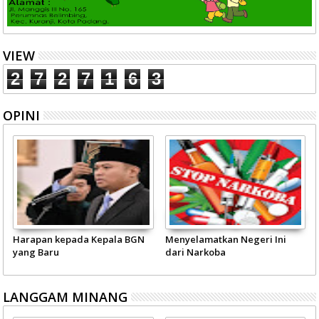
VIEW
2
7
2
7
1
6
3
OPINI
Harapan kepada Kepala BGN
Menyelamatkan Negeri Ini
yang Baru
dari Narkoba
LANGGAM MINANG