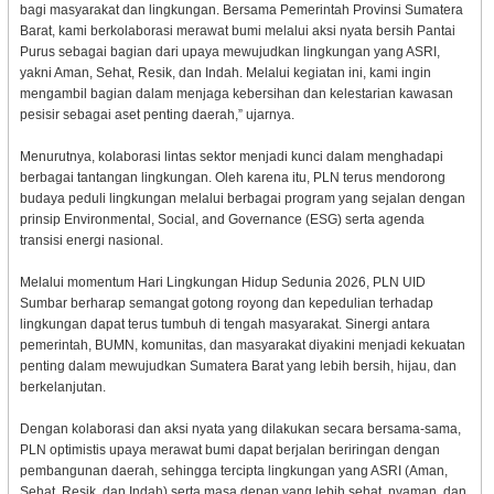
bagi masyarakat dan lingkungan. Bersama Pemerintah Provinsi Sumatera
Barat, kami berkolaborasi merawat bumi melalui aksi nyata bersih Pantai
Purus sebagai bagian dari upaya mewujudkan lingkungan yang ASRI,
yakni Aman, Sehat, Resik, dan Indah. Melalui kegiatan ini, kami ingin
mengambil bagian dalam menjaga kebersihan dan kelestarian kawasan
pesisir sebagai aset penting daerah,” ujarnya.
Menurutnya, kolaborasi lintas sektor menjadi kunci dalam menghadapi
berbagai tantangan lingkungan. Oleh karena itu, PLN terus mendorong
budaya peduli lingkungan melalui berbagai program yang sejalan dengan
prinsip Environmental, Social, and Governance (ESG) serta agenda
transisi energi nasional.
Melalui momentum Hari Lingkungan Hidup Sedunia 2026, PLN UID
Sumbar berharap semangat gotong royong dan kepedulian terhadap
lingkungan dapat terus tumbuh di tengah masyarakat. Sinergi antara
pemerintah, BUMN, komunitas, dan masyarakat diyakini menjadi kekuatan
penting dalam mewujudkan Sumatera Barat yang lebih bersih, hijau, dan
berkelanjutan.
Dengan kolaborasi dan aksi nyata yang dilakukan secara bersama-sama,
PLN optimistis upaya merawat bumi dapat berjalan beriringan dengan
pembangunan daerah, sehingga tercipta lingkungan yang ASRI (Aman,
Sehat, Resik, dan Indah) serta masa depan yang lebih sehat, nyaman, dan