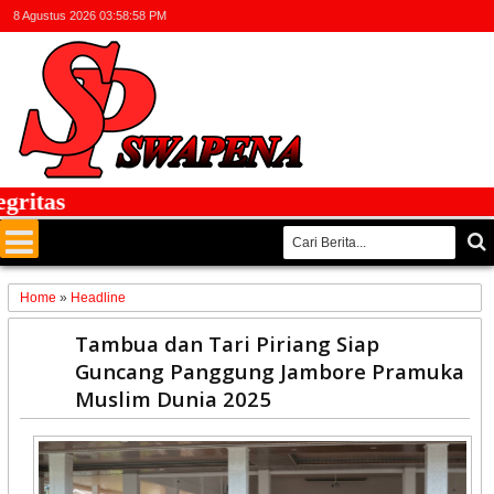
8 Agustus 2026
03:58:58 PM
tas
Home
»
Headline
04
Tambua dan Tari Piriang Siap
Sep
Guncang Panggung Jambore Pramuka
2025
Muslim Dunia 2025