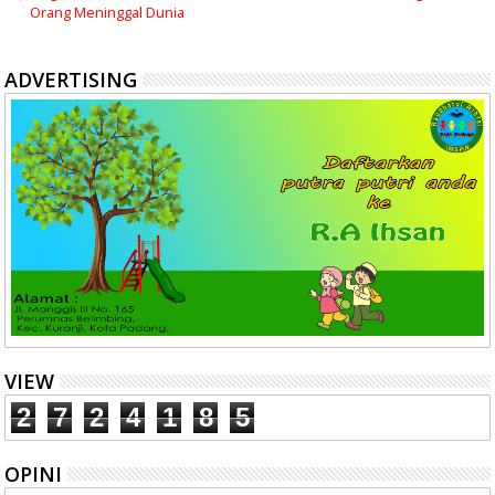
Orang Meninggal Dunia
ADVERTISING
VIEW
2
7
2
4
1
8
5
OPINI