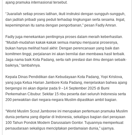
ajang pramuka internasional tersebut.
“Juarailah setiap proses latihan, ikuti instruksi dengan sungguh-sungguh,
dan jadilah pribadi yang peduli terhadap lingkungan serta sesama. Ingat,
kepemimpinan itu sama dengan pengorbanan,” pesan Fadly Amran.
Fadly juga menekankan pentingnya proses dalam meraih keberhasilan.
“Mudah-mudahan kakak-kakak semua mampu menjuarai prosesnya,
bukan hanya melihat hasil akhir. Dengan perencanaan yang baik dan
komitmen tinggi, perjalanan ini akan bernilai dan membawa hasil terbaik.
Jaga nama baik Kota Padang, serta raih prestasi dan ilmu dengan sebaik-
baiknya,” tambahnya.
Kepala Dinas Pendidikan dan Kebudayaan Kota Padang, Yopi Krislova,
yang juga Ketua Harian Jambore Kota Padang, menjelaskan bahwa ajang
bergengsi ini akan digelar pada 9 –14 September 2025 di Bumi
Perkemahan Cibubur. Sekitar 15 ribu peserta dari seluruh Indonesia serta
200 perwakilan dari negara-negara Muslim dipastikan ambil bagian.
“World Muslim Scout Jamboree ini merupakan pertemuan pramuka Muslim
dunia pertama yang digelar di Indonesia, sekaligus bagian dari perayaan
100 Tahun Pondok Modern Darussalam Gontor. Tujuannya memperkuat
persaudaraan sekaligus menciptakan perdamaian dunia,” ujarnya.