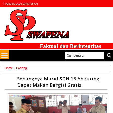
7 Agustus 2026
03:53:39 AM
Faktual dan Berintegritas
Home
»
Padang
15
Senangnya Murid SDN 15 Anduring
Sep
Dapat Makan Bergizi Gratis
2025