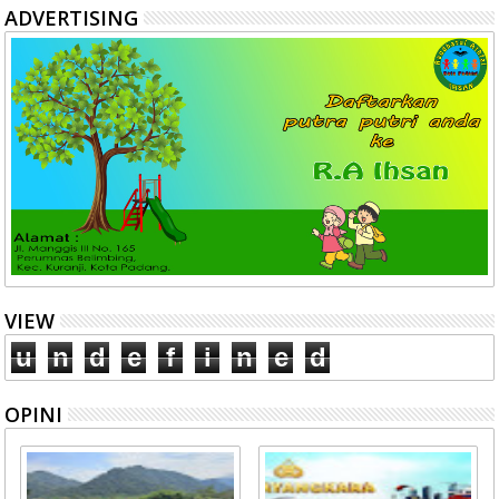
ADVERTISING
VIEW
u
n
d
e
f
i
n
e
d
OPINI