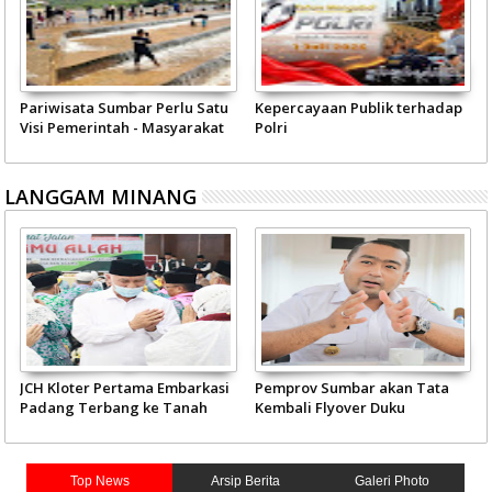
Pariwisata Sumbar Perlu Satu
Kepercayaan Publik terhadap
J
Visi Pemerintah - Masyarakat
Polri
'
LANGGAM MINANG
JCH Kloter Pertama Embarkasi
Pemprov Sumbar akan Tata
Padang Terbang ke Tanah
Kembali Flyover Duku
Suci
Top News
Arsip Berita
Galeri Photo