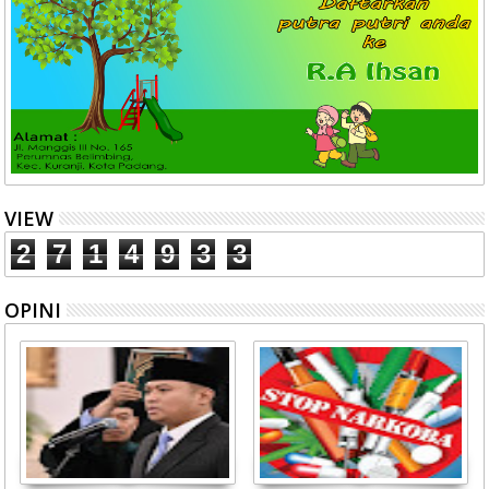
VIEW
2
7
1
4
9
3
3
OPINI