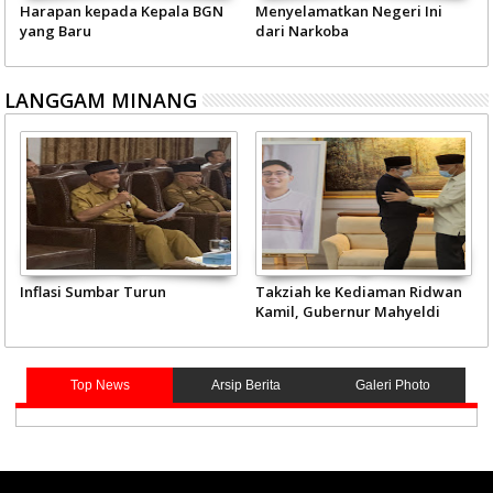
Harapan kepada Kepala BGN
Menyelamatkan Negeri Ini
yang Baru
dari Narkoba
LANGGAM MINANG
Inflasi Sumbar Turun
Takziah ke Kediaman Ridwan
Kamil, Gubernur Mahyeldi
Doakan Eril Syahid
Top News
Arsip Berita
Galeri Photo