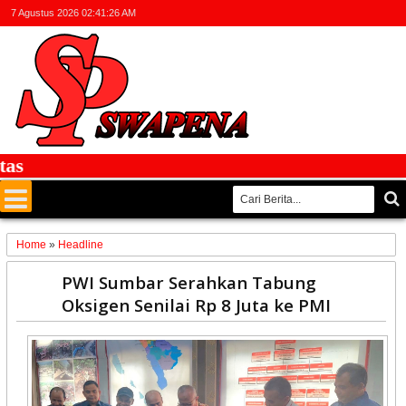
7 Agustus 2026
02:41:27 AM
F
Home
»
Headline
15
PWI Sumbar Serahkan Tabung
Sep
Oksigen Senilai Rp 8 Juta ke PMI
2025