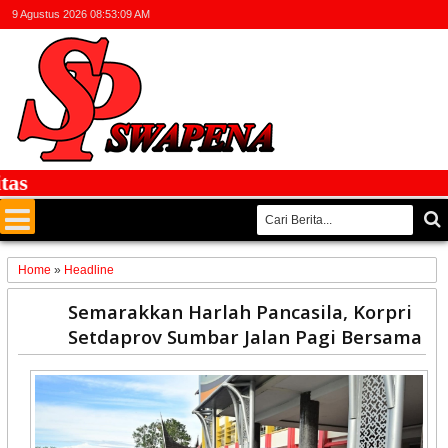
9 Agustus 2026
08:53:10 AM
Home
»
Headline
03
Semarakkan Harlah Pancasila, Korpri
Jun
Setdaprov Sumbar Jalan Pagi Bersama
2026