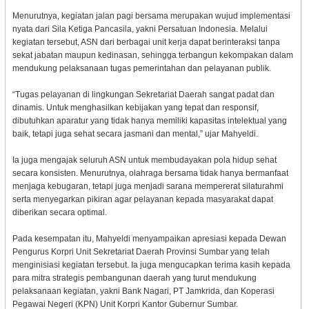
Menurutnya, kegiatan jalan pagi bersama merupakan wujud implementasi
nyata dari Sila Ketiga Pancasila, yakni Persatuan Indonesia. Melalui
kegiatan tersebut, ASN dari berbagai unit kerja dapat berinteraksi tanpa
sekat jabatan maupun kedinasan, sehingga terbangun kekompakan dalam
mendukung pelaksanaan tugas pemerintahan dan pelayanan publik.
“Tugas pelayanan di lingkungan Sekretariat Daerah sangat padat dan
dinamis. Untuk menghasilkan kebijakan yang tepat dan responsif,
dibutuhkan aparatur yang tidak hanya memiliki kapasitas intelektual yang
baik, tetapi juga sehat secara jasmani dan mental,” ujar Mahyeldi.
Ia juga mengajak seluruh ASN untuk membudayakan pola hidup sehat
secara konsisten. Menurutnya, olahraga bersama tidak hanya bermanfaat
menjaga kebugaran, tetapi juga menjadi sarana mempererat silaturahmi
serta menyegarkan pikiran agar pelayanan kepada masyarakat dapat
diberikan secara optimal.
Pada kesempatan itu, Mahyeldi menyampaikan apresiasi kepada Dewan
Pengurus Korpri Unit Sekretariat Daerah Provinsi Sumbar yang telah
menginisiasi kegiatan tersebut. Ia juga mengucapkan terima kasih kepada
para mitra strategis pembangunan daerah yang turut mendukung
pelaksanaan kegiatan, yakni Bank Nagari, PT Jamkrida, dan Koperasi
Pegawai Negeri (KPN) Unit Korpri Kantor Gubernur Sumbar.