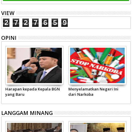
VIEW
2
7
2
7
6
5
9
OPINI
Harapan kepada Kepala BGN
Menyelamatkan Negeri Ini
yang Baru
dari Narkoba
LANGGAM MINANG