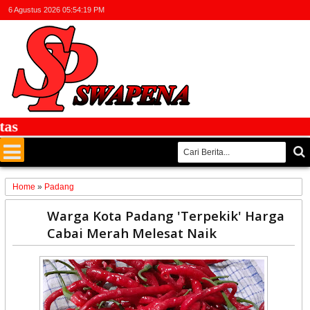
6 Agustus 2026
05:54:19 PM
Home
»
Padang
24
Warga Kota Padang 'Terpekik' Harga
Dec
Cabai Merah Melesat Naik
2020