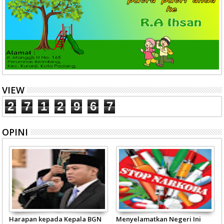
VIEW
2
7
1
2
9
6
7
OPINI
Harapan kepada Kepala BGN
Menyelamatkan Negeri Ini