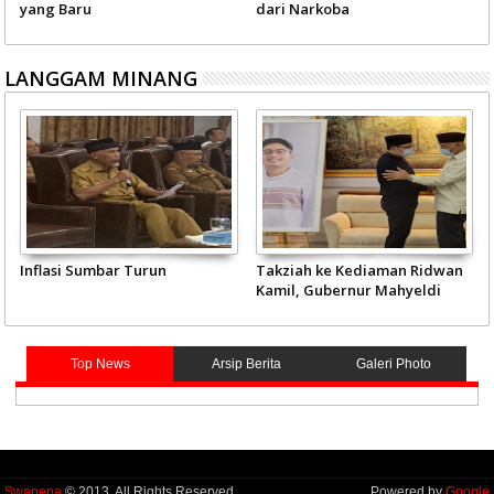
yang Baru
dari Narkoba
LANGGAM MINANG
Inflasi Sumbar Turun
Takziah ke Kediaman Ridwan
Kamil, Gubernur Mahyeldi
Doakan Eril Syahid
Top News
Arsip Berita
Galeri Photo
Swapena
© 2013. All Rights Reserved.
Powered by
Google