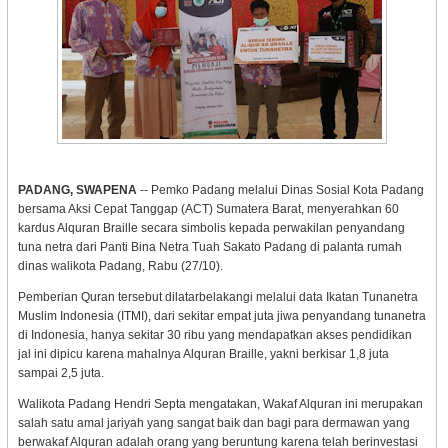
PADANG, SWAPENA
-- Pemko Padang melalui Dinas Sosial Kota Padang
bersama Aksi Cepat Tanggap (ACT) Sumatera Barat, menyerahkan 60
kardus Alquran Braille secara simbolis kepada perwakilan penyandang
tuna netra dari Panti Bina Netra Tuah Sakato Padang di palanta rumah
dinas walikota Padang, Rabu (27/10).
Pemberian Quran tersebut dilatarbelakangi melalui data Ikatan Tunanetra
Muslim Indonesia (ITMI), dari sekitar empat juta jiwa penyandang tunanetra
di Indonesia, hanya sekitar 30 ribu yang mendapatkan akses pendidikan
jal ini dipicu karena mahalnya Alquran Braille, yakni berkisar 1,8 juta
sampai 2,5 juta.
Walikota Padang Hendri Septa mengatakan, Wakaf Alquran ini merupakan
salah satu amal jariyah yang sangat baik dan bagi para dermawan yang
berwakaf Alquran adalah orang yang beruntung karena telah berinvestasi