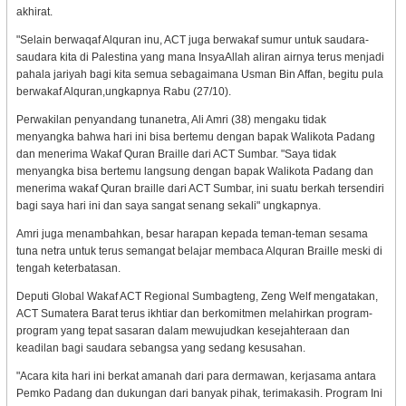
akhirat.
"Selain berwaqaf Alquran inu, ACT juga berwakaf sumur untuk saudara-
saudara kita di Palestina yang mana InsyaAllah aliran airnya terus menjadi
pahala jariyah bagi kita semua sebagaimana Usman Bin Affan, begitu pula
berwakaf Alquran,ungkapnya Rabu (27/10).
Perwakilan penyandang tunanetra, Ali Amri (38) mengaku tidak
menyangka bahwa hari ini bisa bertemu dengan bapak Walikota Padang
dan menerima Wakaf Quran Braille dari ACT Sumbar. "Saya tidak
menyangka bisa bertemu langsung dengan bapak Walikota Padang dan
menerima wakaf Quran braille dari ACT Sumbar, ini suatu berkah tersendiri
bagi saya hari ini dan saya sangat senang sekali" ungkapnya.
Amri juga menambahkan, besar harapan kepada teman-teman sesama
tuna netra untuk terus semangat belajar membaca Alquran Braille meski di
tengah keterbatasan.
Deputi Global Wakaf ACT Regional Sumbagteng, Zeng Welf mengatakan,
ACT Sumatera Barat terus ikhtiar dan berkomitmen melahirkan program-
program yang tepat sasaran dalam mewujudkan kesejahteraan dan
keadilan bagi saudara sebangsa yang sedang kesusahan.
"Acara kita hari ini berkat amanah dari para dermawan, kerjasama antara
Pemko Padang dan dukungan dari banyak pihak, terimakasih. Program Ini