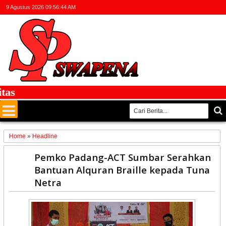
9 Agustus 2026
09:56:44 AM
Home
»
Headline
27
Pemko Padang-ACT Sumbar Serahkan
Oct
Bantuan Alquran Braille kepada Tuna
2021
Netra