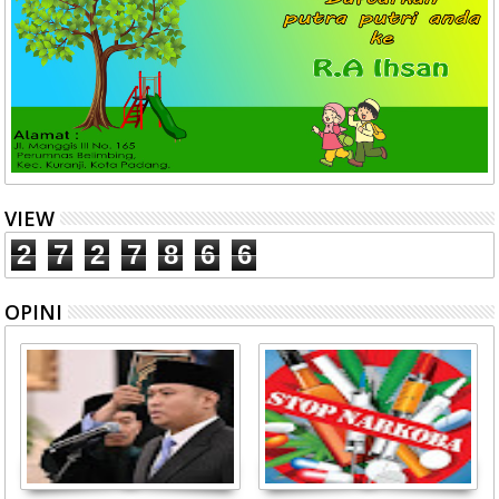
VIEW
2
7
2
7
8
6
6
OPINI