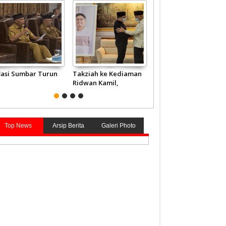
flasi Sumbar Turun
Takziah ke Kediaman
JCH Kloter Pertama
Ridwan Kamil,
Embarkasi Padang
Gubernur Mahyeldi
Terbang ke Tanah
Doakan Eril Syahid
Suci
Top News
Arsip Berita
Galeri Photo