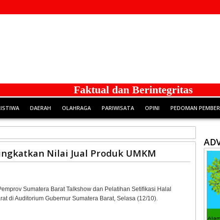
Faktual dan Berintegritas
RISTIWA
DAERAH
OLAHRAGA
PARIWISATA
OPINI
PEDOMAN PEMBERI
ADV
eningkatkan Nilai Jual Produk UMKM
emprov Sumatera Barat Talkshow dan Pelatihan Setifikasi Halal
t di Auditorium Gubernur Sumatera Barat, Selasa (12/10).