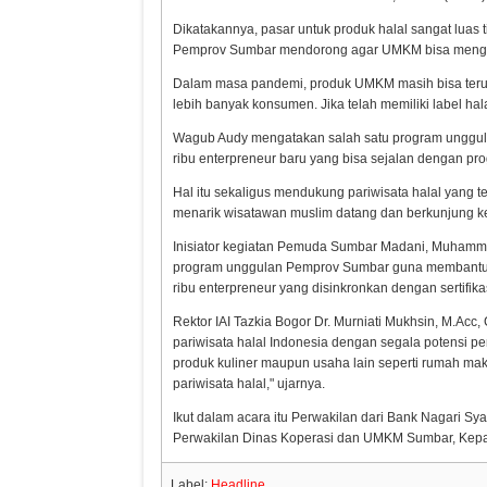
Dikatakannya, pasar untuk produk halal sangat luas ti
Pemprov Sumbar mendorong agar UMKM bisa mengurus 
Dalam masa pandemi, produk UMKM masih bisa terus
lebih banyak konsumen. Jika telah memiliki label hal
Wagub Audy mengatakan salah satu program unggul
ribu enterpreneur baru yang bisa sejalan dengan progr
Hal itu sekaligus mendukung pariwisata halal yang t
menarik wisatawan muslim datang dan berkunjung 
Inisiator kegiatan Pemuda Sumbar Madani, Muham
program unggulan Pemprov Sumbar guna membantu m
ribu enterpreneur yang disinkronkan dengan sertifikas
Rektor IAI Tazkia Bogor Dr. Murniati Mukhsin, M.Acc
pariwisata halal Indonesia dengan segala potensi pen
produk kuliner maupun usaha lain seperti rumah ma
pariwisata halal," ujarnya.
Ikut dalam acara itu Perwakilan dari Bank Nagari S
Perwakilan Dinas Koperasi dan UMKM Sumbar, Kepal
Label:
Headline