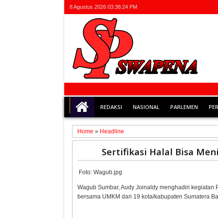
8 Agustus 2026
03:38:24 PM
REDAKSI
NASIONAL
PARLEMEN
PE
Home
»
Headline
12
Sertifikasi Halal Bisa M
Oct
2021
Foto: Wagub.jpg
Wagub Sumbar, Audy Joinaldy menghadiri kegiatan P
bersama UMKM dari 19 kota/kabupaten Sumatera Bara