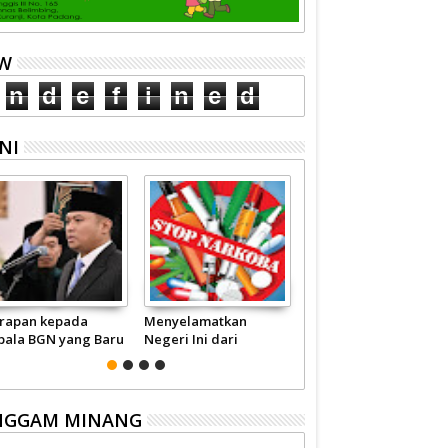
EW
n
d
e
f
i
n
e
d
NI
rapan kepada
Menyelamatkan
Pariwisata Sumbar
pala BGN yang Baru
Negeri Ini dari
Perlu Satu Visi
Narkoba
Pemerintah -
Masyarakat
NGGAM MINANG