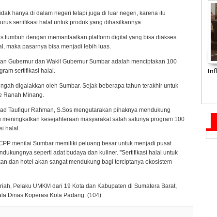
dak hanya di dalam negeri tetapi juga di luar negeri, karena itu
sertifikasi halal untuk produk yang dihasilkannya.
 tumbuh dengan memanfaatkan platform digital yang bisa diakses
al, maka pasarnya bisa menjadi lebih luas.
an Gubernur dan Wakil Gubernur Sumbar adalah menciptakan 100
In
am sertifikasi halal.
engah digalakkan oleh Sumbar. Sejak beberapa tahun terakhir untuk
ke Ranah Minang.
mad Taufiqur Rahman, S.Sos mengutarakan pihaknya mendukung
eningkatkan kesejahteraan masyarakat salah satunya program 100
i halal.
, CPP menilai Sumbar memiliki peluang besar untuk menjadi pusat
dukungnya seperti adat budaya dan kuliner. "Sertifikasi halal untuk
kan dan hotel akan sangat mendukung bagi terciptanya ekosistem
yariah, Pelaku UMKM dari 19 Kota dan Kabupaten di Sumatera Barat,
a Dinas Koperasi Kota Padang. (104)