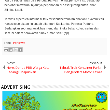
Warga sekitar tidak bisa berbuat banyak melihat peristiwa itu. Sebab api
berkobar mewarnai hijaunya pepohonan di dasar jurang hutan lebat
Sitinjau Lauik.
Terakhir diperoleh informasi, truk tersebut bermuatan obat anti nyamuk cair.
Kasus kecelakaan itu sudah ditangani Sat Lantas Polresta Padang.
Sedangkan seorang awak bus mengalami luka bakar cukup serius dan
saat ini dalam perawatan pihak rumah sakit. (sp)
Label:
Peristiwa
Next
Previous
Hore, Denda PBB Warga Kota
Tabrak Truk Kontainer Parkir,
Padang Dihapuskan
Pengendara Motor Tewas
ADVERTISING