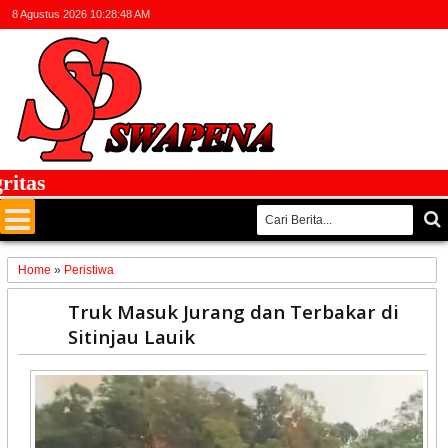
8 Agustus 2026
10:28:48 AM
as
Home
»
Peristiwa
03
Truk Masuk Jurang dan Terbakar di
Jul
Sitinjau Lauik
2025