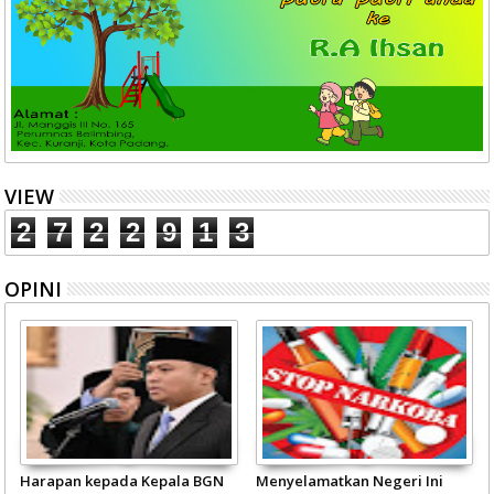
VIEW
2
7
2
2
9
1
3
OPINI
Harapan kepada Kepala BGN
Menyelamatkan Negeri Ini