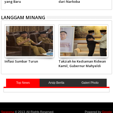
yang Baru
dari Narkoba
LANGGAM MINANG
Inflasi Sumbar Turun
Takziah ke Kediaman Ridwan
Kamil, Gubernur Mahyeldi
Doakan Eril Syahid
Top News
Arsip Berita
Galeri Photo
Swapena
© 2013. All Rights Reserved.
Powered by
Google