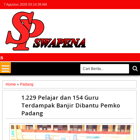
7 Agustus 2026
03:14:40 AM
F
Home
»
Padang
16
1.229 Pelajar dan 154 Guru
Dec
Terdampak Banjir Dibantu Pemko
2025
Padang