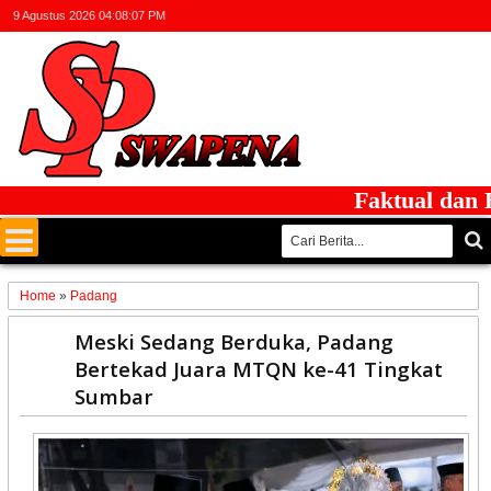
9 Agustus 2026
04:08:07 PM
Faktual dan Beri
Home
»
Padang
15
Meski Sedang Berduka, Padang
Dec
Bertekad Juara MTQN ke-41 Tingkat
2025
Sumbar