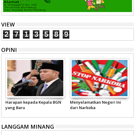
VIEW
2
7
1
3
5
8
9
OPINI
Harapan kepada Kepala BGN
Menyelamatkan Negeri Ini
yang Baru
dari Narkoba
LANGGAM MINANG