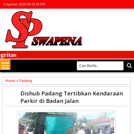
6 Agustus 2026
08:43:27 PM
tas
Home
»
Padang
12
Dishub Padang Tertibkan Kendaraan
Apr
Parkir di Badan Jalan
2023