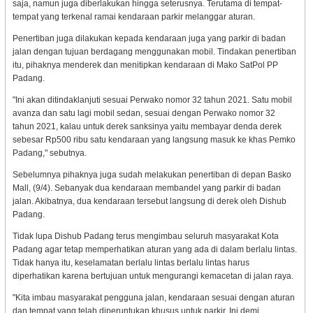
saja, namun juga diberlakukan hingga seterusnya. Terutama di tempat-
tempat yang terkenal ramai kendaraan parkir melanggar aturan.
Penertiban juga dilakukan kepada kendaraan juga yang parkir di badan
jalan dengan tujuan berdagang menggunakan mobil. Tindakan penertiban
itu, pihaknya menderek dan menitipkan kendaraan di Mako SatPol PP
Padang.
"Ini akan ditindaklanjuti sesuai Perwako nomor 32 tahun 2021. Satu mobil
avanza dan satu lagi mobil sedan, sesuai dengan Perwako nomor 32
tahun 2021, kalau untuk derek sanksinya yaitu membayar denda derek
sebesar Rp500 ribu satu kendaraan yang langsung masuk ke khas Pemko
Padang," sebutnya.
Sebelumnya pihaknya juga sudah melakukan penertiban di depan Basko
Mall, (9/4). Sebanyak dua kendaraan membandel yang parkir di badan
jalan. Akibatnya, dua kendaraan tersebut langsung di derek oleh Dishub
Padang.
Tidak lupa Dishub Padang terus mengimbau seluruh masyarakat Kota
Padang agar tetap memperhatikan aturan yang ada di dalam berlalu lintas.
Tidak hanya itu, keselamatan berlalu lintas berlalu lintas harus
diperhatikan karena bertujuan untuk mengurangi kemacetan di jalan raya.
"Kita imbau masyarakat pengguna jalan, kendaraan sesuai dengan aturan
dan tempat yang telah diperuntukan khusus untuk parkir. Ini demi