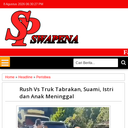
8 Agustus 2026
06:30:27 PM
Faktu
Home
»
Headline
»
Peristiwa
16
Rush Vs Truk Tabrakan, Suami, Istri
Apr
dan Anak Meninggal
2023