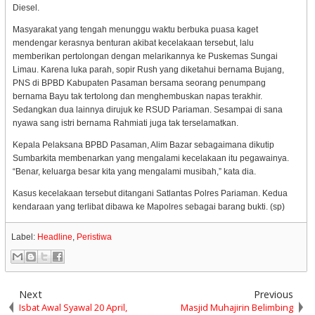
Diesel.
Masyarakat yang tengah menunggu waktu berbuka puasa kaget
mendengar kerasnya benturan akibat kecelakaan tersebut, lalu
memberikan pertolongan dengan melarikannya ke Puskemas Sungai
Limau. Karena luka parah, sopir Rush yang diketahui bernama Bujang,
PNS di BPBD Kabupaten Pasaman bersama seorang penumpang
bernama Bayu tak tertolong dan menghembuskan napas terakhir.
Sedangkan dua lainnya dirujuk ke RSUD Pariaman. Sesampai di sana
nyawa sang istri bernama Rahmiati juga tak terselamatkan.
Kepala Pelaksana BPBD Pasaman, Alim Bazar sebagaimana dikutip
Sumbarkita membenarkan yang mengalami kecelakaan itu pegawainya.
“Benar, keluarga besar kita yang mengalami musibah,” kata dia.
Kasus kecelakaan tersebut ditangani Satlantas Polres Pariaman. Kedua
kendaraan yang terlibat dibawa ke Mapolres sebagai barang bukti. (sp)
Label:
Headline
,
Peristiwa
Next
Previous
Isbat Awal Syawal 20 April,
Masjid Muhajirin Belimbing