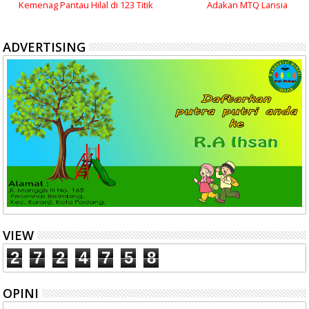
Kemenag Pantau Hilal di 123 Titik
Adakan MTQ Lansia
ADVERTISING
VIEW
2
7
2
4
7
5
8
OPINI