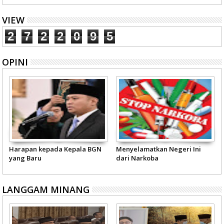
VIEW
2
7
2
2
0
9
5
OPINI
Harapan kepada Kepala BGN
Menyelamatkan Negeri Ini
yang Baru
dari Narkoba
LANGGAM MINANG