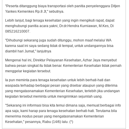
''Peserta ditanggung biaya transportasi oleh panitia penyelenggara Ditjen
Yankes Kemenkes Rp.8 Jt,'' sebutnya.
Lebih lanjut, bagi tenaga kesehatan yang ingin mengikuti rapat, dapat
menghubungi panitia acara yakni, Dr.dr.Hendra Kurniawan, M.Kes, Di
085216210007.
''Dihubungi sekarang juga sudah ditunggu, mohon maaf melalui WA
karena saat ini saya sedang tidak di tempat, untuk undangannya bisa
diambil hari Jumat,'' lanjutnya
Mengenai hal ini, Direktur Pelayanan Kesehatan, Azhar Jaya menyebut
bahwa pesan singkat itu tidak benar. Kementerian Kesehatan tidak pernah
menggelar kegiatan tersebut.
Ia pun meminta para tenaga kesehatan untuk lebih berhati-hati dan
waspada terhadap berbagai pesan yang disebar ataupun yang diterima
yang mengatasnamakan Kementerian Kesehatan, terlebih jika undangan
kegiatan tersebut meminta untuk mengirimkan sejumlah uang.
''Sekarang ini informasi bisa kita temui dimana saja, memuat berbagai info
apa saja, kami harap para tenaga kesehatan berhati-hati. Terutama bila
menerima modus pesan yang mengatasnamakan Kementerian
Kesehatan,'' pesannya, Rabu (14/6) lalu. (*)