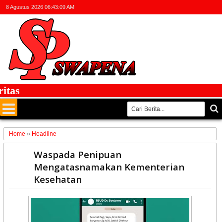
8 Agustus 2026
06:43:09 AM
as
Home
»
Headline
16
Waspada Penipuan
Jun
Mengatasnamakan Kementerian
2023
Kesehatan