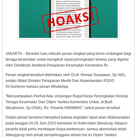
JAKARTA -- Beredar luas sebuah pesan singkat yang berisi undangan bagi
tenaga kesehatan untuk mengikuti rapat peningkatan kinerja yang digelar
oleh Direktorat Jenderal Pelayanan Kesehatan Kemenkes RI.
Pesan singkat tersebut dikirimkan oleh Dr.dr. Ahmad Suryawan, Sp.A(K),
selaku Wakil Direktur Pelayanan Medik Dan Keperawatan RSUD
Dr.Soetomo melalui pesan WhatsApp.
''Menyampaikan Perihal Ada Undangan Rapat Kerja Peningkatan Kinerja
Tenaga Kesehatan Dari Ditjen Yankes Kemenkes Untuk, dr.Budi
Wicaksono, Sp.OG(K), No. Peserta 09998865,'' sebut pesan tersebut.
Dalam pesan tersebut menyebut bahwa kegiatan rapat akan dilaksanakan
pada tanggal 24-25 Juni 2023 berlokasi di Hotel Aston Bandung. Adapun
peserta tidak perlu membayar biaya pertemuan, semua akomodasi telah
ditanggung oleh pihak penyelenggara dalam hal ini Dirjen Yankes.