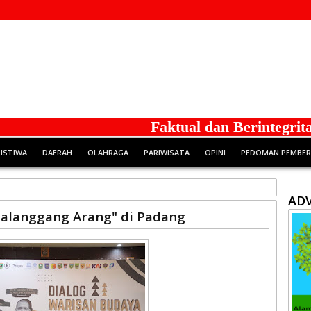
Faktual dan Berintegritas
RISTIWA
DAERAH
OLAHRAGA
PARIWISATA
OPINI
PEDOMAN PEMBERI
ADV
Galanggang Arang" di Padang