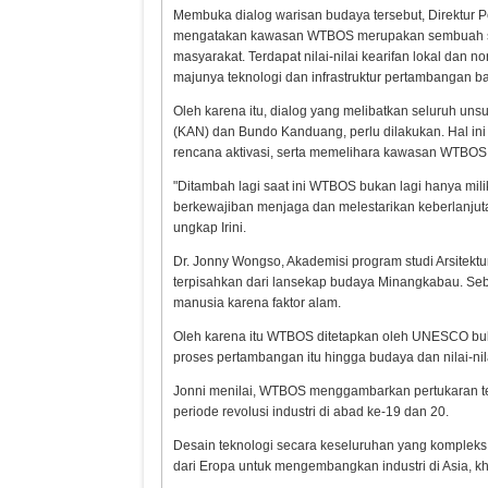
Membuka dialog warisan budaya tersebut, Direktur 
mengatakan kawasan WTBOS merupakan sembuah sim
masyarakat. Terdapat nilai-nilai kearifan lokal da
majunya teknologi dan infrastruktur pertambangan ba
Oleh karena itu, dialog yang melibatkan seluruh unsu
(KAN) dan Bundo Kanduang, perlu dilakukan. Hal 
rencana aktivasi, serta memelihara kawasan WTBOS
Inflasi Sumbar Turun
Takziah 
Ridwan K
"Ditambah lagi saat ini WTBOS bukan lagi hanya mili
Gubernur
berkewajiban menjaga dan melestarikan keberlanjut
Doakan Er
ungkap Irini.
Dr. Jonny Wongso, Akademisi program studi Arsitekt
terpisahkan dari lansekap budaya Minangkabau. Seb
manusia karena faktor alam.
Oleh karena itu WTBOS ditetapkan oleh UNESCO bu
proses pertambangan itu hingga budaya dan nilai-nil
Jonni menilai, WTBOS menggambarkan pertukaran te
periode revolusi industri di abad ke-19 dan 20.
Desain teknologi secara keseluruhan yang kompleks
dari Eropa untuk mengembangkan industri di Asia, k