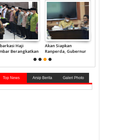
barkasi Haji
Akan Siapkan
Presiden akan
mbar Berangkatkan
Ranperda, Gubernur
Anugerahkan Gelar
840 Jemaah Mulai 4
Mahyeldi Sebut Kata
Pahlawan kepada 4
i
Kunci Soal Gambir
Tokoh, tak Ada dari
Sumbar
Top News
Arsip Berita
Galeri Photo