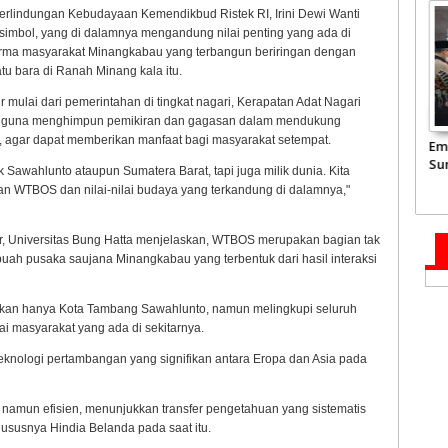
Perlindungan Kebudayaan Kemendikbud Ristek RI, Irini Dewi Wanti
bol, yang di dalamnya mengandung nilai penting yang ada di
n norma masyarakat Minangkabau yang terbangun beriringan dengan
tu bara di Ranah Minang kala itu.
r mulai dari pemerintahan di tingkat nagari, Kerapatan Adat Nagari
ini guna menghimpun pemikiran dan gagasan dalam mendukung
, agar dapat memberikan manfaat bagi masyarakat setempat.
ke Kediaman
JCH Kloter Pertama
Pemprov Sumbar akan
Em
amil,
Embarkasi Padang
Tata Kembali Flyover
Su
k Sawahlunto ataupun Sumatera Barat, tapi juga milik dunia. Kita
 Mahyeldi
Terbang ke Tanah
Duku
2.
an WTBOS dan nilai-nilai budaya yang terkandung di dalamnya,"
il Syahid
Suci
Jun
ur, Universitas Bung Hatta menjelaskan, WTBOS merupakan bagian tak
uah pusaka saujana Minangkabau yang terbentuk dari hasil interaksi
kan hanya Kota Tambang Sawahlunto, namun melingkupi seluruh
ai masyarakat yang ada di sekitarnya.
knologi pertambangan yang signifikan antara Eropa dan Asia pada
 namun efisien, menunjukkan transfer pengetahuan yang sistematis
hususnya Hindia Belanda pada saat itu.