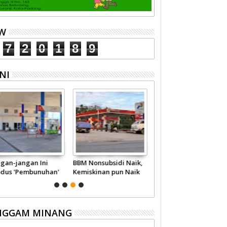
EW
7
2
0
1
8
9
NI
ngan-jangan Ini
BBM Nonsubsidi Naik,
Wahai Pejabat,
dus 'Pembunuhan'
Kemiskinan pun Naik
Berhentilah
talite
Memperkaya Diri
Sendiri
NGGAM MINANG