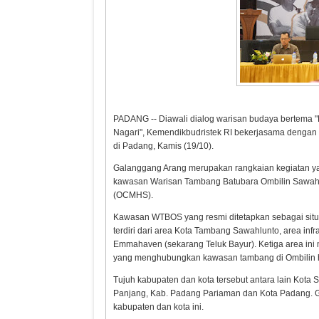
PADANG -- Diawali dialog warisan budaya bertema "
Nagari", Kemendikbudristek RI bekerjasama dengan 
di Padang, Kamis (19/10).
Galanggang Arang merupakan rangkaian kegiatan ya
kawasan Warisan Tambang Batubara Ombilin Sawahl
(OCMHS).
Kawasan WTBOS yang resmi ditetapkan sebagai situ
Harapan kepada
Menyela
terdiri dari area Kota Tambang Sawahlunto, area infr
Kepala BGN yang Baru
Negeri In
Emmahaven (sekarang Teluk Bayur). Ketiga area ini 
Narkoba
yang menghubungkan kawasan tambang di Ombilin hi
Tujuh kabupaten dan kota tersebut antara lain Kota 
Panjang, Kab. Padang Pariaman dan Kota Padang. Ga
kabupaten dan kota ini.