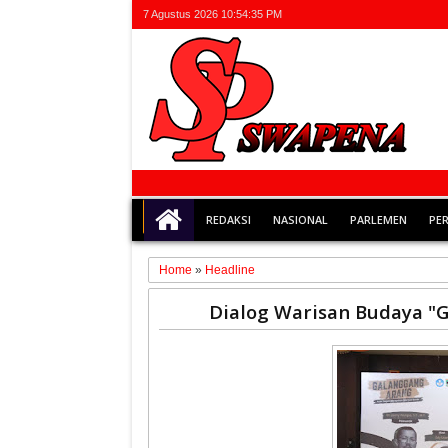
7 Agustus 2026
10:54:35 PM
REDAKSI
NASIONAL
PARLEMEN
PE
Home
»
Headline
19
Dialog Warisan Budaya "
Oct
2023