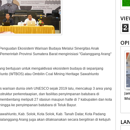
VI
2
OPI
Penguatan Ekosistem Warisan Budaya Melalui Sinergitas Anak
Pemerintah Provinsi Sumatera Barat menginisiasi "Galanggang Arang"
ng bertujuan untuk mengaktivasi ekosistem budaya di sepanjang
unto (WTBOS) atau Ombilin Coal Mining Heritage Sawahlunto
s warisan dunia oleh UNESCO sejak 2019 lalu, mencakup 3 area yang
matkan
Pariwisata Sumbar
Kepercayaan Publik
Ja
astruktur perkeretaapian, dan fasilitas penyimpanan batubara di
i dari
Perlu Satu Visi
terhadap Polri
Mo
membentang meliputi 27 stasiun maupun halte di 7 kabupaten dan kota
Pemerintah -
Per
ngga ke penyimpanan batubara di Teluk Bayur.
Masyarakat
Sawahlunto, Kab. Solok, Kota Solok, Kab. Tanah Datar, Kota Padang
langgang Arang juga akan dilaksanakan secara bergiliran di ketujuh
LA