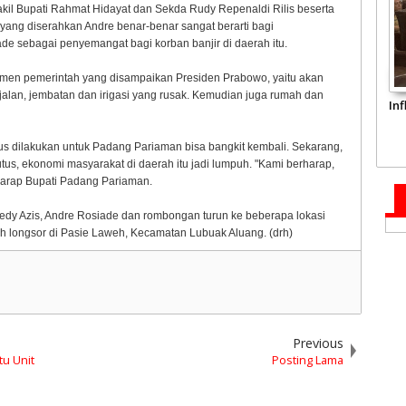
akil Bupati Rahmat Hidayat dan Sekda Rudy Repenaldi Rilis beserta
ng diserahkan Andre benar-benar sangat berarti bagi
de sebagai penyemangat bagi korban banjir di daerah itu.
tmen pemerintah yang disampaikan Presiden Prabowo, yaitu akan
jalan, jembatan dan irigasi yang rusak. Kemudian juga rumah dan
In
s dilakukan untuk Padang Pariaman bisa bangkit kembali. Sekarang,
us, ekonomi masyarakat di daerah itu jadi lumpuh. "Kami berharap,
" harap Bupati Padang Pariaman.
dy Azis, Andre Rosiade dan rombongan turun ke beberapa lokasi
ah longsor di Pasie Laweh, Kecamatan Lubuak Aluang. (drh)
Previous
tu Unit
Posting Lama