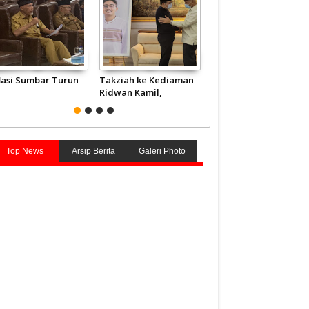
flasi Sumbar Turun
Takziah ke Kediaman
JCH Kloter Pertama
Ridwan Kamil,
Embarkasi Padang
Gubernur Mahyeldi
Terbang ke Tanah
Doakan Eril Syahid
Suci
Top News
Arsip Berita
Galeri Photo