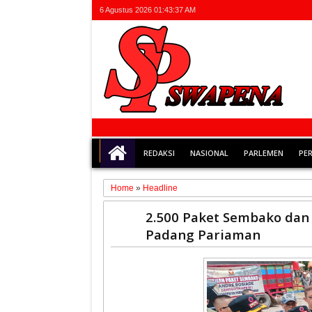
6 Agustus 2026
01:43:37 AM
REDAKSI
NASIONAL
PARLEMEN
PE
Home
»
Headline
04
2.500 Paket Sembako dan 
Dec
Padang Pariaman
2025