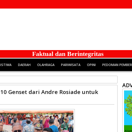
Faktual dan Berintegritas
RISTIWA
DAERAH
OLAHRAGA
PARIWISATA
OPINI
PEDOMAN PEMBERI
ADV
10 Genset dari Andre Rosiade untuk