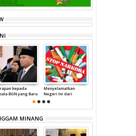
EW
NI
rapan kepada
Menyelamatkan
Pariwisata Sumbar
pala BGN yang Baru
Negeri Ini dari
Perlu Satu Visi
Narkoba
Pemerintah -
Masyarakat
NGGAM MINANG