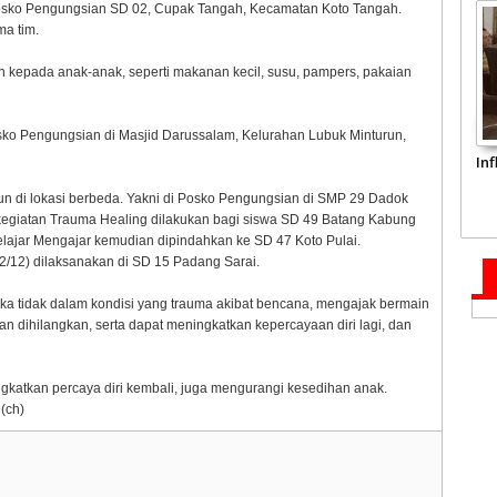
 Posko Pengungsian SD 02, Cupak Tangah, Kecamatan Koto Tangah.
ma tim.
n kepada anak-anak, seperti makanan kecil, susu, pampers, pakaian
sko Pengungsian di Masjid Darussalam, Kelurahan Lubuk Minturun,
In
run di lokasi berbeda. Yakni di Posko Pengungsian di SMP 29 Dadok
kegiatan Trauma Healing dilakukan bagi siswa SD 49 Batang Kabung
elajar Mengajar kemudian dipindahkan ke SD 47 Koto Pulai.
(2/12) dilaksanakan di SD 15 Padang Sarai.
a tidak dalam kondisi yang trauma akibat bencana, mengajak bermain
an dihilangkan, serta dapat meningkatkan kepercayaan diri lagi, dan
gkatkan percaya diri kembali, juga mengurangi kesedihan anak.
(ch)