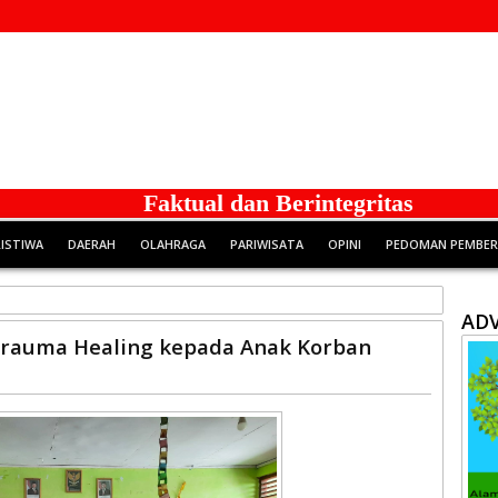
Faktual dan Berintegritas
RISTIWA
DAERAH
OLAHRAGA
PARIWISATA
OPINI
PEDOMAN PEMBERI
ADV
rauma Healing kepada Anak Korban