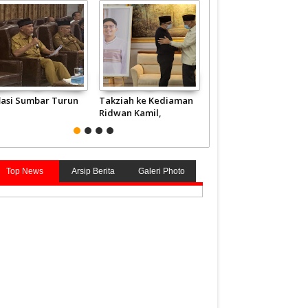
flasi Sumbar Turun
Takziah ke Kediaman
JCH Kloter Pertama
Ridwan Kamil,
Embarkasi Padang
Gubernur Mahyeldi
Terbang ke Tanah
Doakan Eril Syahid
Suci
Top News
Arsip Berita
Galeri Photo