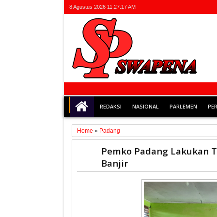
8 Agustus 2026
11:27:18 AM
REDAKSI
NASIONAL
PARLEMEN
PE
Home
»
Padang
03
Pemko Padang Lakukan T
Dec
Banjir
2025