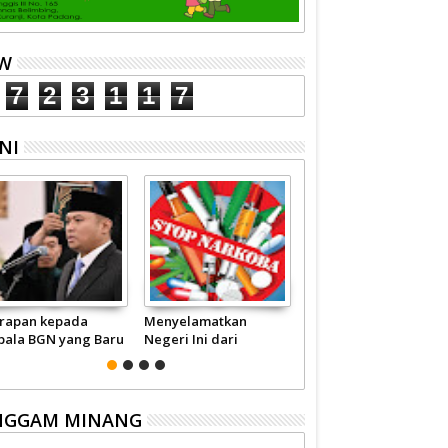
EW
7
2
3
1
1
7
NI
rapan kepada
Menyelamatkan
Pariwisata Sumbar
pala BGN yang Baru
Negeri Ini dari
Perlu Satu Visi
Narkoba
Pemerintah -
Masyarakat
NGGAM MINANG