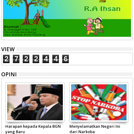
VIEW
2
7
2
2
4
4
6
OPINI
Harapan kepada Kepala BGN
Menyelamatkan Negeri Ini
yang Baru
dari Narkoba