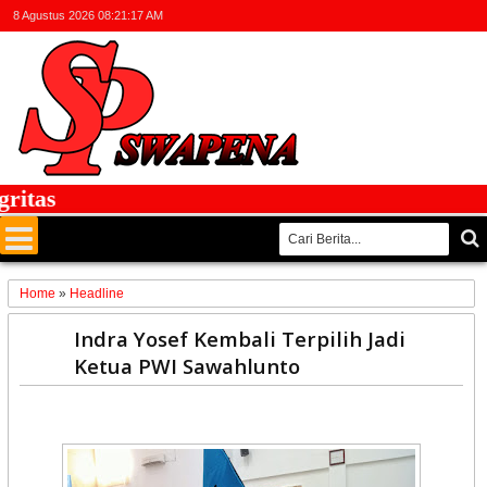
8 Agustus 2026
08:21:17 AM
tas
Home
»
Headline
25
Indra Yosef Kembali Terpilih Jadi
Feb
Ketua PWI Sawahlunto
2023