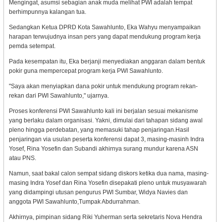
Mengingat, asumsi sebagian anak muda melihat PWI adalah tempat
berhimpunnya kalangan tua.
Sedangkan Ketua DPRD Kota Sawahlunto, Eka Wahyu menyampaikan
harapan terwujudnya insan pers yang dapat mendukung program kerja
pemda setempat.
Pada kesempatan itu, Eka berjanji menyediakan anggaran dalam bentuk
pokir guna mempercepat program kerja PWI Sawahlunto.
"Saya akan menyiapkan dana pokir untuk mendukung program rekan-
rekan dari PWI Sawahlunto," ujarnya.
Proses konferensi PWI Sawahlunto kali ini berjalan sesuai mekanisme
yang berlaku dalam organisasi. Yakni, dimulai dari tahapan sidang awal
pleno hingga perdebatan, yang memasuki tahap penjaringan.Hasil
penjaringan via usulan peserta konferensi dapat 3, masing-masinh Indra
Yosef, Rina Yosefin dan Subandi akhirnya surang mundur karena ASN
atau PNS.
Namun, saat bakal calon sempat sidang diskors ketika dua nama, masing-
masing Indra Yosef dan Rina Yosefin disepakati pleno untuk musyawarah
yang didampingi utusan pengurus PWI Sumbar, Widya Navies dan
anggota PWI Sawahlunto,Tumpak Abdurrahman.
Akhirnya, pimpinan sidang Riki Yuherman serta sekretaris Nova Hendra