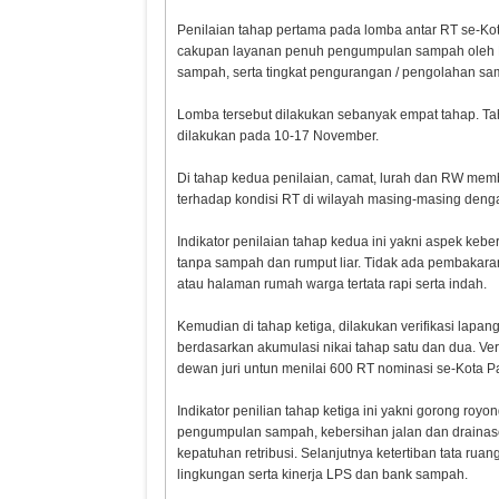
Penilaian tahap pertama pada lomba antar RT se-Kot
cakupan layanan penuh pengumpulan sampah oleh L
sampah, serta tingkat pengurangan / pengolahan sa
Lomba tersebut dilakukan sebanyak empat tahap. Tah
dilakukan pada 10-17 November.
Di tahap kedua penilaian, camat, lurah dan RW membe
terhadap kondisi RT di wilayah masing-masing deng
Indikator penilaian tahap kedua ini yakni aspek kebe
tanpa sampah dan rumput liar. Tidak ada pembakaran 
atau halaman rumah warga tertata rapi serta indah.
Kemudian di tahap ketiga, dilakukan verifikasi lapan
berdasarkan akumulasi nikai tahap satu dan dua. V
dewan juri untun menilai 600 RT nominasi se-Kota 
Indikator penilian tahap ketiga ini yakni gorong r
pengumpulan sampah, kebersihan jalan dan drainas
kepatuhan retribusi. Selanjutnya ketertiban tata r
lingkungan serta kinerja LPS dan bank sampah.