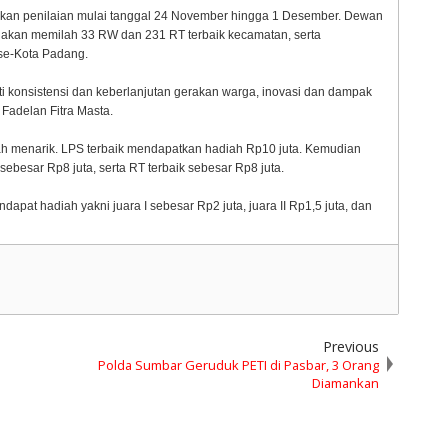
lakukan penilaian mulai tanggal 24 November hingga 1 Desember. Dewan
ko, akan memilah 33 RW dan 231 RT terbaik kecamatan, serta
se-Kota Padang.
perti konsistensi dan keberlanjutan gerakan warga, inovasi dan dampak
 Fadelan Fitra Masta.
iah menarik. LPS terbaik mendapatkan hadiah Rp10 juta. Kemudian
ebesar Rp8 juta, serta RT terbaik sebesar Rp8 juta.
pat hadiah yakni juara I sebesar Rp2 juta, juara II Rp1,5 juta, dan
Previous
Polda Sumbar Geruduk PETI di Pasbar, 3 Orang
Diamankan