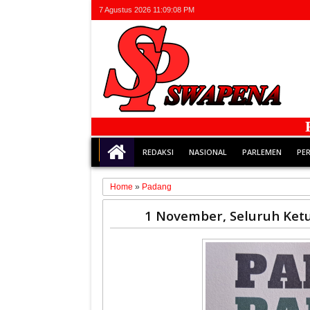
7 Agustus 2026
11:09:08 PM
Faktu
REDAKSI
NASIONAL
PARLEMEN
PE
Home
»
Padang
01
1 November, Seluruh Ketu
Nov
2025