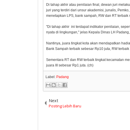
Di tahap akhir atau penilaian final, dewan juri me
juri yang terdiri dari unsur akademisi, junalis, Pem
menetapkan LPS, bank sampah, RW dan RT terbaik 
"Di tahap akhir ini terdapat indikator penilaian, se
nyata di lingkungan," jelas Kepala Dinas LH Padang,
Nantinya, juara tingkat kota akan mendapatkan had
Bank Sampah terbaik sebesar Rp10 juta, RW terbaik s
Sementara RT dan RW terbaik tingkat kecamatan menda
juara III sebesar Rp1 juta. (ch)
Label:
Padang
Next
Posting Lebih Baru