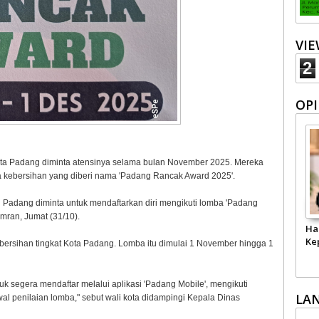
VI
2
OPI
ta Padang diminta atensinya selama bulan November 2025. Mereka
a kebersihan yang diberi nama 'Padang Rancak Award 2025'.
 Padang diminta untuk mendaftarkan diri mengikuti lomba 'Padang
mran, Jumat (31/10).
Ha
Ke
rsihan tingkat Kota Padang. Lomba itu dimulai 1 November hingga 1
uk segera mendaftar melalui aplikasi 'Padang Mobile', mengikuti
LA
wal penilaian lomba," sebut wali kota didampingi Kepala Dinas