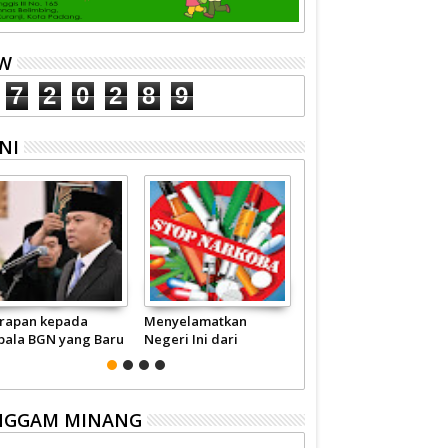
EW
7
2
0
2
8
9
NI
rapan kepada
Menyelamatkan
Pariwisata Sumbar
pala BGN yang Baru
Negeri Ini dari
Perlu Satu Visi
Narkoba
Pemerintah -
Masyarakat
NGGAM MINANG