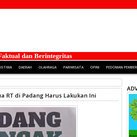
al dan Berintegritas
RISTIWA
DAERAH
OLAHRAGA
PARIWISATA
OPINI
PEDOMAN PEMBERI
ADV
a RT di Padang Harus Lakukan Ini