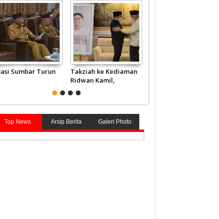
flasi Sumbar Turun
Takziah ke Kediaman
JCH Kloter Pertama
Ridwan Kamil,
Embarkasi Padang
Gubernur Mahyeldi
Terbang ke Tanah
Doakan Eril Syahid
Suci
Top News
Arsip Berita
Galeri Photo