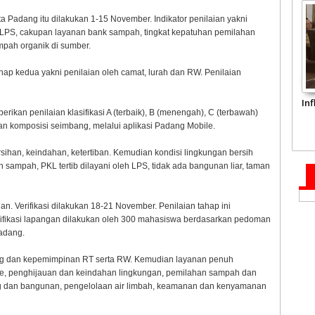
a Padang itu dilakukan 1-15 November. Indikator penilaian yakni
PS, cakupan layanan bank sampah, tingkat kepatuhan pemilahan
mpah organik di sumber.
ap kedua yakni penilaian oleh camat, lurah dan RW. Penilaian
In
rikan penilaian klasifikasi A (terbaik), B (menengah), C (terbawah)
an komposisi seimbang, melalui aplikasi Padang Mobile.
rsihan, keindahan, ketertiban. Kemudian kondisi lingkungan bersih
sampah, PKL tertib dilayani oleh LPS, tidak ada bangunan liar, taman
gan. Verifikasi dilakukan 18-21 November. Penilaian tahap ini
erifikasi lapangan dilakukan oleh 300 mahasiswa berdasarkan pedoman
Padang.
oyong dan kepemimpinan RT serta RW. Kemudian layanan penuh
e, penghijauan dan keindahan lingkungan, pemilahan sampah dan
uang dan bangunan, pengelolaan air limbah, keamanan dan kenyamanan