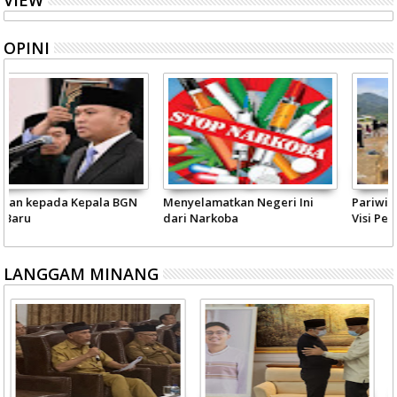
OPINI
i Ini
Pariwisata Sumbar Perlu Satu
Kepercayaan Publik terh
Visi Pemerintah - Masyarakat
Polri
LANGGAM MINANG