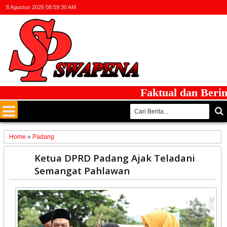
8 Agustus 2026
08:59:30 AM
Faktual dan Berinteg
Home
»
Padang
10
Ketua DPRD Padang Ajak Teladani
Nov
Semangat Pahlawan
2025