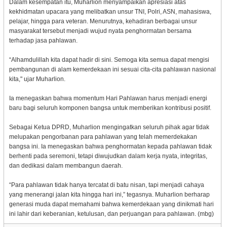
Dalam kesempatan itu, Muharlion menyampaikan apresiasi atas
kekhidmatan upacara yang melibatkan unsur TNI, Polri, ASN, mahasiswa,
pelajar, hingga para veteran. Menurutnya, kehadiran berbagai unsur
masyarakat tersebut menjadi wujud nyata penghormatan bersama
terhadap jasa pahlawan.
“Alhamdulillah kita dapat hadir di sini. Semoga kita semua dapat mengisi
pembangunan di alam kemerdekaan ini sesuai cita-cita pahlawan nasional
kita," ujar Muharlion.
Ia menegaskan bahwa momentum Hari Pahlawan harus menjadi energi
baru bagi seluruh komponen bangsa untuk memberikan kontribusi positif.
Sebagai Ketua DPRD, Muharlion mengingatkan seluruh pihak agar tidak
melupakan pengorbanan para pahlawan yang telah memerdekakan
bangsa ini. Ia menegaskan bahwa penghormatan kepada pahlawan tidak
berhenti pada seremoni, tetapi diwujudkan dalam kerja nyata, integritas,
dan dedikasi dalam membangun daerah.
“Para pahlawan tidak hanya tercatat di batu nisan, tapi menjadi cahaya
yang menerangi jalan kita hingga hari ini,” tegasnya. Muharlion berharap
generasi muda dapat memahami bahwa kemerdekaan yang dinikmati hari
ini lahir dari keberanian, ketulusan, dan perjuangan para pahlawan. (mbg)