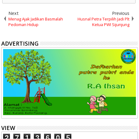
Next
Previous
Menag Ajak Jadikan Basmalah
Husnal Petra Terpilih Jadi Plt
Pedoman Hidup
Ketua PWI Sijunjung
ADVERTISING
VIEW
2
7
1
3
6
0
5