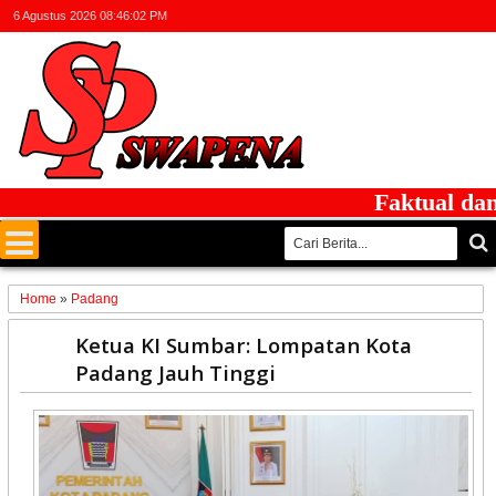
6 Agustus 2026
08:46:03 PM
Faktual dan Ber
Home
»
Padang
08
Ketua KI Sumbar: Lompatan Kota
Nov
Padang Jauh Tinggi
2025