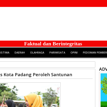
Faktual dan Berintegritas
RISTIWA
DAERAH
OLAHRAGA
PARIWISATA
OPINI
PEDOMAN PEMBERI
ADV
is Kota Padang Peroleh Santunan