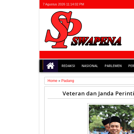
7 Agustus 2026
11:14:03 PM
REDAKSI
NASIONAL
PARLEMEN
PE
Home
»
Padang
11
Veteran dan Janda Perint
Nov
2025