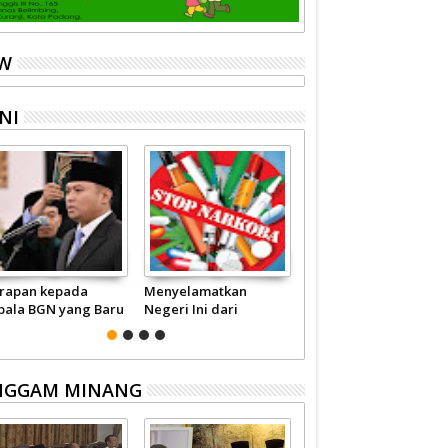
EW
NI
rapan kepada
Menyelamatkan
Pariwisata Sumbar
pala BGN yang Baru
Negeri Ini dari
Perlu Satu Visi
Narkoba
Pemerintah -
Masyarakat
NGGAM MINANG