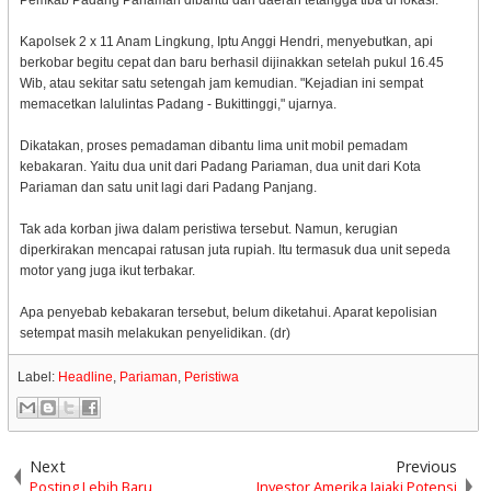
Pemkab Padang Pariaman dibantu dari daerah tetangga tiba di lokasi.
Kapolsek 2 x 11 Anam Lingkung, Iptu Anggi Hendri, menyebutkan, api
berkobar begitu cepat dan baru berhasil dijinakkan setelah pukul 16.45
Wib, atau sekitar satu setengah jam kemudian. "Kejadian ini sempat
memacetkan lalulintas Padang - Bukittinggi," ujarnya.
Dikatakan, proses pemadaman dibantu lima unit mobil pemadam
kebakaran. Yaitu dua unit dari Padang Pariaman, dua unit dari Kota
Pariaman dan satu unit lagi dari Padang Panjang.
Tak ada korban jiwa dalam peristiwa tersebut. Namun, kerugian
diperkirakan mencapai ratusan juta rupiah. Itu termasuk dua unit sepeda
motor yang juga ikut terbakar.
Apa penyebab kebakaran tersebut, belum diketahui. Aparat kepolisian
setempat masih melakukan penyelidikan. (dr)
Label:
Headline
,
Pariaman
,
Peristiwa
Next
Previous
Posting Lebih Baru
Investor Amerika Jajaki Potensi