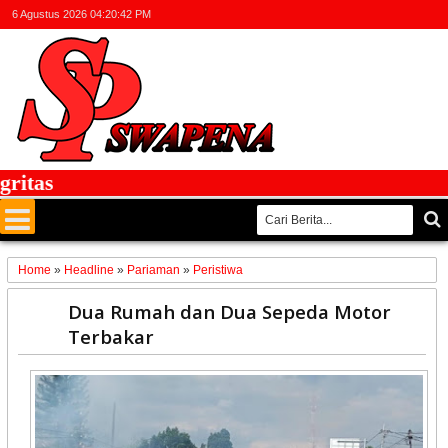
6 Agustus 2026
04:20:42 PM
tas
Home
»
Headline
»
Pariaman
»
Peristiwa
06
Dua Rumah dan Dua Sepeda Motor
Jan
Terbakar
2020