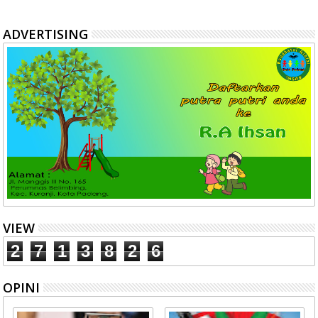
ADVERTISING
VIEW
2
7
1
3
8
2
6
OPINI