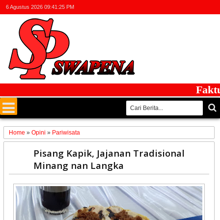
6 Agustus 2026
09:41:26 PM
Faktual 
Home
»
Opini
»
Pariwisata
15
Pisang Kapik, Jajanan Tradisional
Jan
Minang nan Langka
2020