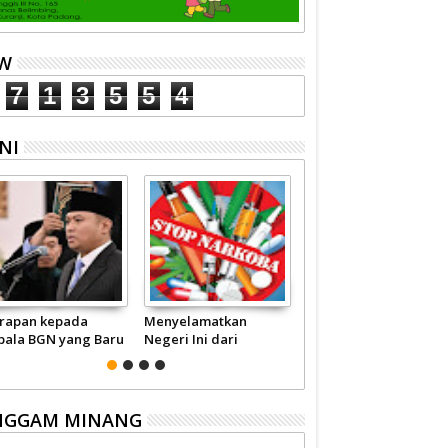
EW
7
1
3
5
5
4
NI
rapan kepada
Menyelamatkan
Pariwisata Sumbar
pala BGN yang Baru
Negeri Ini dari
Perlu Satu Visi
Narkoba
Pemerintah -
Masyarakat
NGGAM MINANG