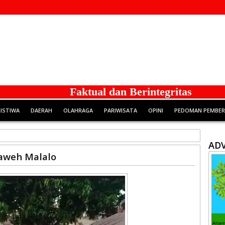
Faktual dan Berintegritas
RISTIWA
DAERAH
OLAHRAGA
PARIWISATA
OPINI
PEDOMAN PEMBERI
ADV
aweh Malalo