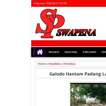
6 Agustus 2026
08:37:30 PM
REDAKSI
NASIONAL
PARLEMEN
PE
Home
»
Headline
»
Peristiwa
17
Galodo Hantam Padang L
Jan
2020