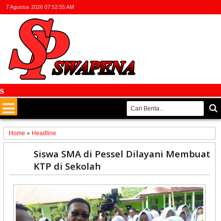
7 Agustus 2026
07:52:56 AM
Fa
Home
»
Headline
13
Siswa SMA di Pessel Dilayani Membuat
Jan
KTP di Sekolah
2020