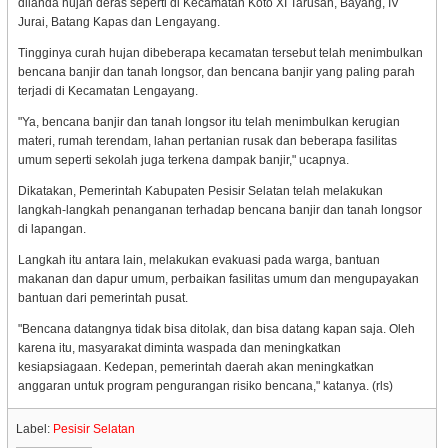
dilanda hujan deras seperti di Kecamatan Koto XI Tarusan, Bayang, IV
Jurai, Batang Kapas dan Lengayang.
Tingginya curah hujan dibeberapa kecamatan tersebut telah menimbulkan
bencana banjir dan tanah longsor, dan bencana banjir yang paling parah
terjadi di Kecamatan Lengayang.
"Ya, bencana banjir dan tanah longsor itu telah menimbulkan kerugian
materi, rumah terendam, lahan pertanian rusak dan beberapa fasilitas
umum seperti sekolah juga terkena dampak banjir," ucapnya.
Dikatakan, Pemerintah Kabupaten Pesisir Selatan telah melakukan
langkah-langkah penanganan terhadap bencana banjir dan tanah longsor
di lapangan.
Langkah itu antara lain, melakukan evakuasi pada warga, bantuan
makanan dan dapur umum, perbaikan fasilitas umum dan mengupayakan
bantuan dari pemerintah pusat.
"Bencana datangnya tidak bisa ditolak, dan bisa datang kapan saja. Oleh
karena itu, masyarakat diminta waspada dan meningkatkan
kesiapsiagaan. Kedepan, pemerintah daerah akan meningkatkan
anggaran untuk program pengurangan risiko bencana," katanya. (rls)
Label:
Pesisir Selatan