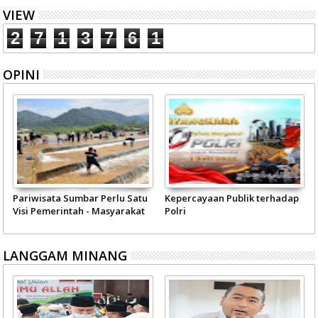
VIEW
2
7
1
3
7
6
1
OPINI
Pariwisata Sumbar Perlu Satu
Kepercayaan Publik terhadap
Visi Pemerintah - Masyarakat
Polri
LANGGAM MINANG