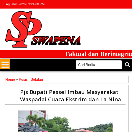
6 Agustus 2026
09:24:00 PM
Faktual dan Berintegritas
Home
»
Pesisir Selatan
10
Pjs Bupati Pessel Imbau Masyarakat
Nov
Waspadai Cuaca Ekstrim dan La Nina
2020