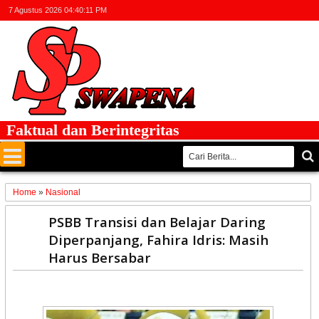
7 Agustus 2026
04:40:11 PM
ktual dan Berintegritas
Home
»
Nasional
04
PSBB Transisi dan Belajar Daring
Jan
Diperpanjang, Fahira Idris: Masih
2021
Harus Bersabar