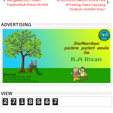
Mengawali 2021, Wako
36.920 Dosis Vaksin Corona Tiba
Payakumbuh Rotasi 60 ASN
di Padang, Siapa Saja yang
Divaksin Terlebih Dulu?
ADVERTISING
VIEW
2
7
1
8
5
6
7