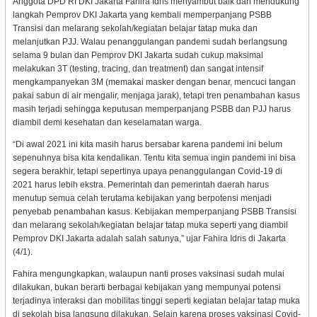
Anggota DPD RI DKI Jakarta Fahira Idris menyambut baik dan mendukung
langkah Pemprov DKI Jakarta yang kembali memperpanjang PSBB
Transisi dan melarang sekolah/kegiatan belajar tatap muka dan
melanjutkan PJJ. Walau penanggulangan pandemi sudah berlangsung
selama 9 bulan dan Pemprov DKI Jakarta sudah cukup maksimal
melakukan 3T (testing, tracing, dan treatment) dan sangat intensif
mengkampanyekan 3M (memakai masker dengan benar, mencuci tangan
pakai sabun di air mengalir, menjaga jarak), tetapi tren penambahan kasus
masih terjadi sehingga keputusan memperpanjang PSBB dan PJJ harus
diambil demi kesehatan dan keselamatan warga.
“Di awal 2021 ini kita masih harus bersabar karena pandemi ini belum
sepenuhnya bisa kita kendalikan. Tentu kita semua ingin pandemi ini bisa
segera berakhir, tetapi sepertinya upaya penanggulangan Covid-19 di
2021 harus lebih ekstra. Pemerintah dan pemerintah daerah harus
menutup semua celah terutama kebijakan yang berpotensi menjadi
penyebab penambahan kasus. Kebijakan memperpanjang PSBB Transisi
dan melarang sekolah/kegiatan belajar tatap muka seperti yang diambil
Pemprov DKI Jakarta adalah salah satunya,” ujar Fahira Idris di Jakarta
(4/1).
Fahira mengungkapkan, walaupun nanti proses vaksinasi sudah mulai
dilakukan, bukan berarti berbagai kebijakan yang mempunyai potensi
terjadinya interaksi dan mobilitas tinggi seperti kegiatan belajar tatap muka
di sekolah bisa langsung dilakukan. Selain karena proses vaksinasi Covid-