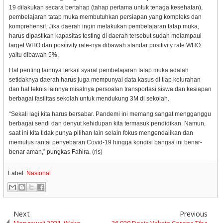
19 dilakukan secara bertahap (tahap pertama untuk tenaga kesehatan),
pembelajaran tatap muka membutuhkan persiapan yang kompleks dan
komprehensif. Jika daerah ingin melakukan pembelajaran tatap muka,
harus dipastikan kapasitas testing di daerah tersebut sudah melampaui
target WHO dan positivity rate-nya dibawah standar positivity rate WHO
yaitu dibawah 5%.
Hal penting lainnya terkait syarat pembelajaran tatap muka adalah
setidaknya daerah harus juga mempunyai data kasus di tiap kelurahan
dan hal teknis lainnya misalnya persoalan transportasi siswa dan kesiapan
berbagai fasilitas sekolah untuk mendukung 3M di sekolah.
“Sekali lagi kita harus bersabar. Pandemi ini memang sangat mengganggu
berbagai sendi dan denyut kehidupan kita termasuk pendidikan. Namun,
saat ini kita tidak punya pilihan lain selain fokus mengendalikan dan
memutus rantai penyebaran Covid-19 hingga kondisi bangsa ini benar-
benar aman,” pungkas Fahira. (rls)
Label:
Nasional
Next
Previous