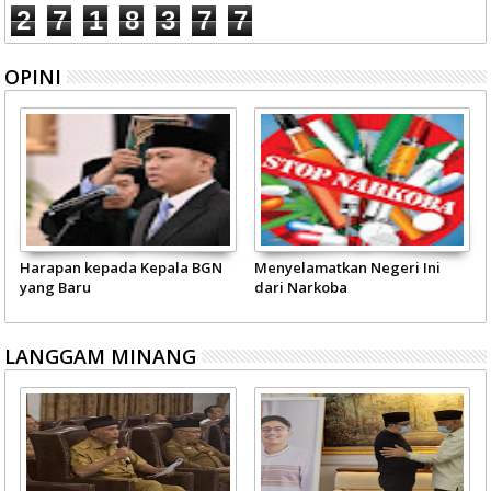
2
7
1
8
3
7
7
OPINI
Harapan kepada Kepala BGN
Menyelamatkan Negeri Ini
yang Baru
dari Narkoba
LANGGAM MINANG