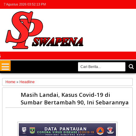
7 Agustus 2026
03:52:14 PM
Fak
Home
»
Headline
30
Masih Landai, Kasus Covid-19 di
Jan
Sumbar Bertambah 90, Ini Sebarannya
2021