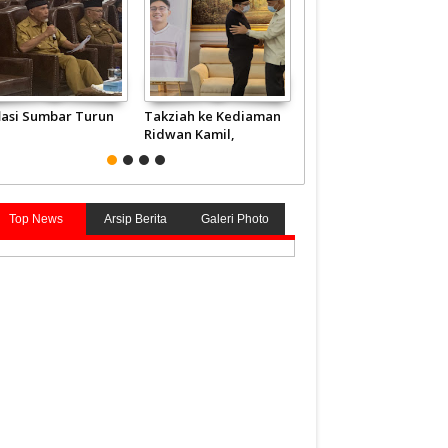
flasi Sumbar Turun
Takziah ke Kediaman
JCH Kloter Pertama
Ridwan Kamil,
Embarkasi Padang
Gubernur Mahyeldi
Terbang ke Tanah
Doakan Eril Syahid
Suci
Top News
Arsip Berita
Galeri Photo