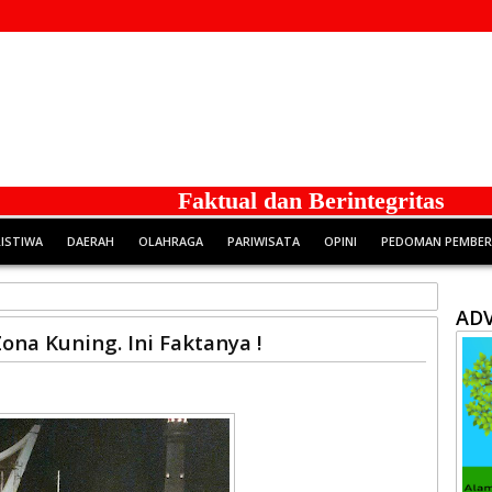
Faktual dan Berintegritas
RISTIWA
DAERAH
OLAHRAGA
PARIWISATA
OPINI
PEDOMAN PEMBERI
ADV
na Kuning. Ini Faktanya !