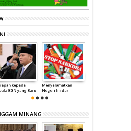
EW
NI
rapan kepada
Menyelamatkan
Pariwisata Sumbar
pala BGN yang Baru
Negeri Ini dari
Perlu Satu Visi
Narkoba
Pemerintah -
Masyarakat
NGGAM MINANG