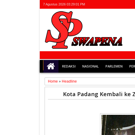
7 Agustus 2026
03:29:01 PM
REDAKSI
NASIONAL
PARLEMEN
PE
Home
»
Headline
24
Kota Padang Kembali ke Zo
Jan
2021