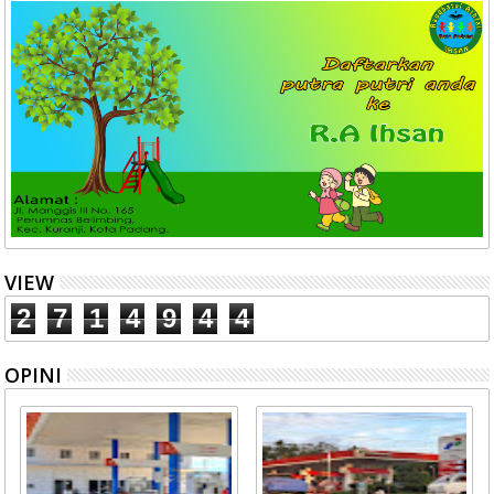
VIEW
2
7
1
4
9
4
4
OPINI