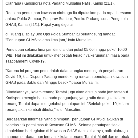
Olahraga (Kadispora) Kota Padang Mursalim Nafis, Kamis (21/1).
Rencana penutupan kawasan olahraga itu diputuskan pada rapat bersama
antara Polda Sumbar, Pemprov Sumbar, Pemko Padang, serta Pengelola
GHAS, Kamis (21/1). Rapat yang digelar
di Ruang Display Biro Ops Polda Sumbar itu berlangsung hangat.
"Penutupan GHAS selama lima jam," kata Mursalim.
Penutupan selama lima jam dimulai dari pukul 05.00 hingga pukul 10.00
WIB. Hal ini dilakukan untuk mencegah terjadinya kerumunan masa pada
saat pandemi Covid-19.
"Karena ini program pemerintah dalam rangka mencegah penyebaran
Covid-19, kita Dispora Padang mendukung rencana penutupan kawasan
GHAS pada Sabtu dan Minggu besok," papar Mursalim.
Dikatakannya, kolam renang Teratai juga akan ditutup pada jam tersebut.
Kadispora mengimbau kepada pengunjung yang rutin datang ke kolam
renang Teratai dapat mengetahui penutupan ini. "Setelah pukul 10, kolam
renang akan kembali dibuka," tutur Mursalim.
Berdasarkan informasi yang dihimpun, penutupan GHAS dilakukan di
sebelas titik portal masuk Kawasan GHAS. Selama penutupan tidak
dibolehkan berkegiatan di Kawasan GHAS dan sekitarnya, baik olahraga
maupun perdagangan termasuk kolam renang Teratai. Mobil dan gerobak