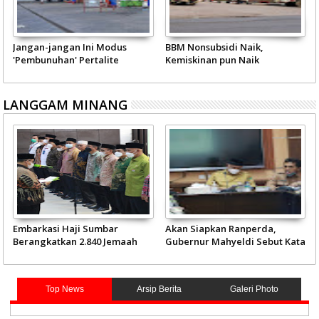
Jangan-jangan Ini Modus
BBM Nonsubsidi Naik,
'Pembunuhan' Pertalite
Kemiskinan pun Naik
LANGGAM MINANG
Embarkasi Haji Sumbar
Akan Siapkan Ranperda,
Berangkatkan 2.840 Jemaah
Gubernur Mahyeldi Sebut Kata
Mulai 4 Juni
Kunci Soal Gambir
Top News
Arsip Berita
Galeri Photo