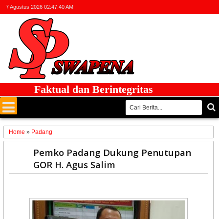
7 Agustus 2026
02:47:40 AM
Faktual dan Berintegritas
Home
»
Padang
22
Pemko Padang Dukung Penutupan
Jan
GOR H. Agus Salim
2021