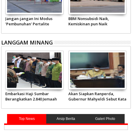
Jangan-jangan Ini Modus
BBM Nonsubsidi Naik,
'Pembunuhan' Pertalite
Kemiskinan pun Naik
LANGGAM MINANG
Embarkasi Haji Sumbar
Akan Siapkan Ranperda,
Berangkatkan 2.840 Jemaah
Gubernur Mahyeldi Sebut Kata
Mulai 4 Juni
Kunci Soal Gambir
Top News
Arsip Berita
Galeri Photo