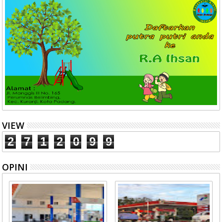
VIEW
2
7
1
2
0
9
9
OPINI