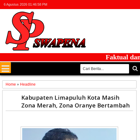
6 Agustus 2026
01:46:58 PM
Faktual dan Ber
Home
»
Headline
18
Kabupaten Limapuluh Kota Masih
Apr
Zona Merah, Zona Oranye Bertambah
2021